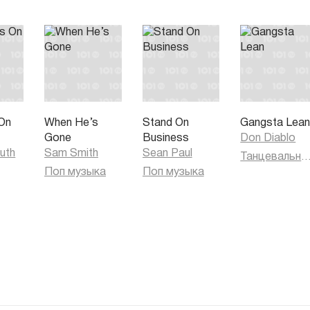
On
When He’s
Stand On
Gangsta Lea
Gone
Business
Don Diablo
uth
Sam Smith
Sean Paul
Танцевальная муз
Поп музыка
Поп музыка