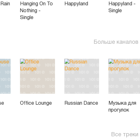
 Rain
Hanging On To
Happyland
Happyland -
Nothing -
Single
Single
Больше каналов
se
Office Lounge
Russian Dance
Музыка для
прогулок
Все треки