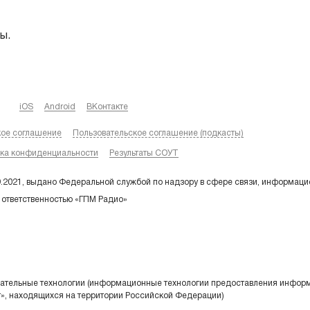
ы.
iOS
Android
ВКонтакте
кое соглашение
Пользовательское соглашение (подкасты)
ка конфиденциальности
Результаты СОУТ
9.2021, выдано Федеральной службой по надзору в сфере связи, информаци
 ответственностью «ГПМ Радио»
тельные технологии (информационные технологии предоставления информа
т», находящихся на территории Российской Федерации)