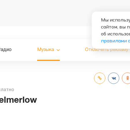
Мы использу
сайтом, вы 
об использо
правилами 
Радио
Музыка
Отключить рекламу
платно
elmerlow