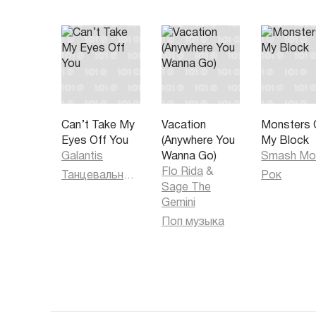
Can’t Take My
Vacation
Monsters 
Eyes Off You
(Anywhere You
My Block
Galantis
Wanna Go)
Smash Mo
Flo Rida
&
Танцевальная музыка
Рок
Sage The
Gemini
Поп музыка