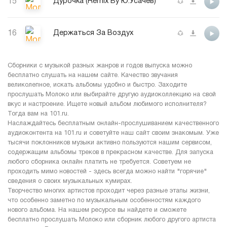
15
Дурочка (Remix By Ю.Усачёв)
16
Держаться За Воздух
Сборники с музыкой разных жанров и годов выпуска можно
бесплатно слушать на нашем сайте. Качество звучания
великолепное, искать альбомы удобно и быстро. Заходите
прослушать Молоко или выбирайте другую аудиоколлекцию на свой
вкус и настроение. Ищете новый альбом любимого исполнителя?
Тогда вам на 101.ru.
Наслаждайтесь бесплатным онлайн-прослушиванием качественного
аудиоконтента на 101.ru и советуйте наш сайт своим знакомым. Уже
тысячи поклонников музыки активно пользуются нашим сервисом,
содержащим альбомы треков в прекрасном качестве. Для запуска
любого сборника онлайн платить не требуется. Советуем не
проходить мимо новостей - здесь всегда можно найти "горячие"
сведения о своих музыкальных кумирах.
Творчество многих артистов проходит через разные этапы жизни,
что особенно заметно по музыкальным особенностям каждого
нового альбома. На нашем ресурсе вы найдете и сможете
бесплатно прослушать Молоко или сборник любого другого артиста