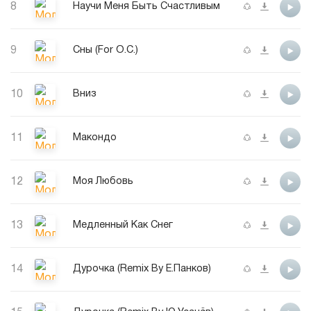
8
Научи Меня Быть Счастливым
9
Сны (For O.C.)
10
Вниз
11
Макондо
12
Моя Любовь
13
Медленный Как Снег
14
Дурочка (Remix By Е.Панков)