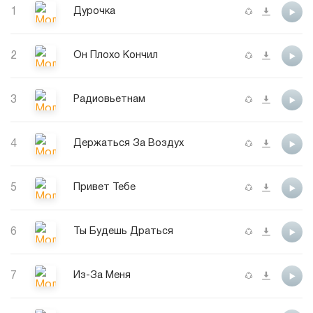
1
Дурочка
2
Он Плохо Кончил
3
Радиовьетнам
4
Держаться За Воздух
5
Привет Тебе
6
Ты Будешь Драться
7
Из-За Меня