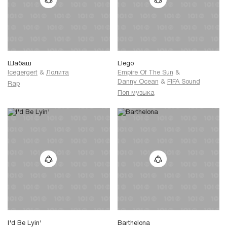
Шабаш
Llego
Icegergert
&
Лолита
Empire Of The Sun
&
Danny Ocean
&
FIFA Sound
Rap
Поп музыка
I'd Be Lyin'
Barthelona