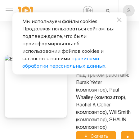
+
18
Мы используем файлы cookies.
Продолжая пользоваться сайтом, вы
Слушать бесплатно
подтверждаете, что были
Crash
проинформированы об
использовании файлов cookies и
Исполнитель:
согласны с нашими
правилами
Burak Yeter
обработки персональных данных
.
Над треком работали:
Burak Yeter
(композитор), Paul
Whalley (композитор),
Rachel K Collier
(композитор), Will Smith
(композитор), SHAUN
(композитор)
Скачать