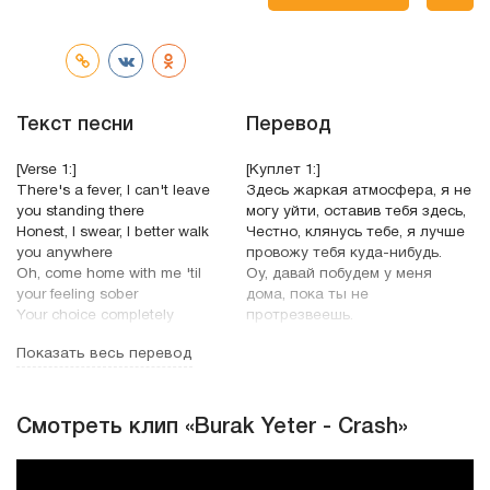
трек
Текст песни
Перевод
[Verse 1:]
[Куплет 1:]
There's a fever, I can't leave
Здесь жаркая атмосфера, я не
you standing there
могу уйти, оставив тебя здесь,
Honest, I swear, I better walk
Честно, клянусь тебе, я лучше
you anywhere
провожу тебя куда-нибудь.
Oh, come home with me 'til
Оу, давай побудем у меня
your feeling sober
дома, пока ты не
Your choice completely
протрезвеешь.
You take the bed and I'll
Выбор лишь за тобой.
Показать весь перевод
take the sofa
Ты ляжешь на кровати, а я
лягу на диване.
[Chorus:]
Crash, crash, crash
[Припев:]
Смотреть клип «Burak Yeter - Crash»
You can crash at mine
Заночевать, заночевать,
tonight
заночевать,
I'll let you decide, oh you
Ты можешь заночевать у меня