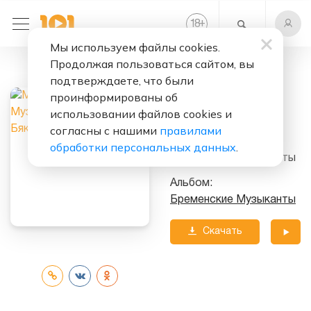
+
18
Мы используем файлы cookies.
Продолжая пользоваться сайтом, вы
Слушать бесплатно
подтверждаете, что были
Говорят, Мы
проинформированы об
Бяки-Буки
использовании файлов cookies и
согласны с нашими
правилами
Исполнитель:
М-Ф
обработки персональных данных
.
Бременские Музыканты
Альбом:
Бременские Музыканты
Скачать
трек