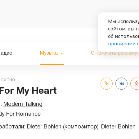
Мы использу
сайтом, вы 
об использо
правилами 
Радио
Музыка
Отключить рекламу
платно
For My Heart
ь:
Modern Talking
dy For Romance
аботали: Dieter Bohlen (композитор), Dieter Bohlen