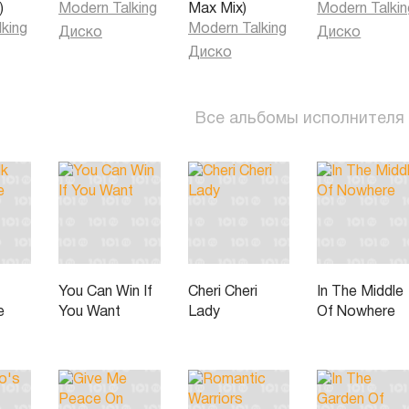
)
Modern Talking
Max Mix)
Modern Talkin
king
Modern Talking
Диско
Диско
Диско
Все альбомы исполнителя
You Can Win If
Cheri Cheri
In The Middle
e
You Want
Lady
Of Nowhere