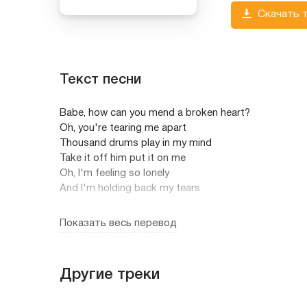
Скачать 
Текст песни
Babe, how can you mend a broken heart?
Oh, you're tearing me apart
Thousand drums play in my mind
Take it off him put it on me
Oh, I'm feeling so lonely
And I'm holding back my tears
I don't wanna a doctor for my heart
Показать весь перевод
Oh, I wanna try a brand new start
I don't wanna a doctor for my heart
Oh, I wanna a commander of my love
Другие треки
I don't wanna a doctor for my lonely heartache