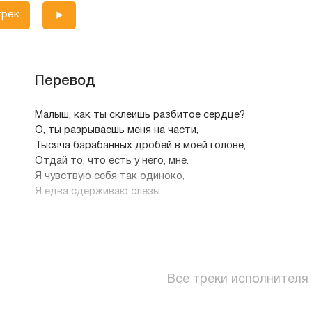
трек
Перевод
Малыш, как ты склеишь разбитое сердце?
О, ты разрываешь меня на части,
Тысяча барабанных дробей в моей голове,
Отдай то, что есть у него, мне.
Я чувствую себя так одиноко,
Я едва сдерживаю слезы
Моему сердцу не нужен доктор,
Я хочу начать все с самого начала.
Моему сердцу не нужен доктор,
Мне нужен повелитель моей любви,
Все треки исполнителя
Моему одинокому сердцу не нужен доктор