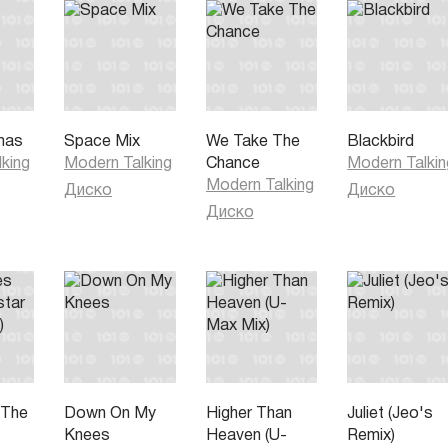
Мое сердце кровоточит - полюби меня, милая,
Давай же, рискни ради любви,
Я могу дать тебе лишь любовь,
Сними же оковы со своего сердца.
Тысяча барабанных дробей в моей голове,
Чем больше я стараюсь, тем хуже мне становится.
Не убирай мою любовь в старую сумку.
tmas
Space Mix
We Take The
Blackbird
Пока ты не сделала этого - она бесконечна...
king
Modern Talking
Chance
Modern Talkin
Modern Talking
Диско
Диско
Диско
 The
Down On My
Higher Than
Juliet (Jeo's
Knees
Heaven (U-
Remix)