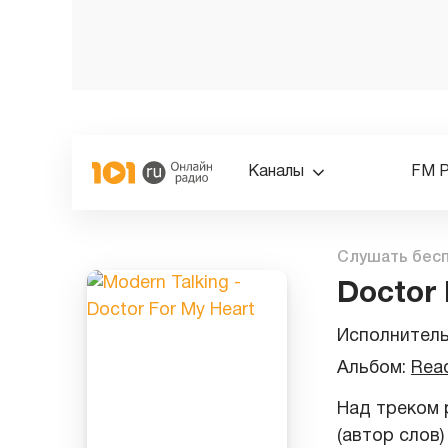
Каналы
FM 
Слушать бес
Doctor 
Исполнител
Альбом:
Rea
Над треком р
(автор слов)