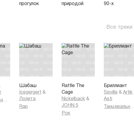
прогулок
природой
90-х
Все треки
a
Шабаш
Rattle The
Бриллиант
r
Icegergert
&
Cage
Seville
&
Artik
Лолита
Nickelback
&
Asti
Танцевальная музыка
JOHN 5
Rap
Танцевальная муз
Рок