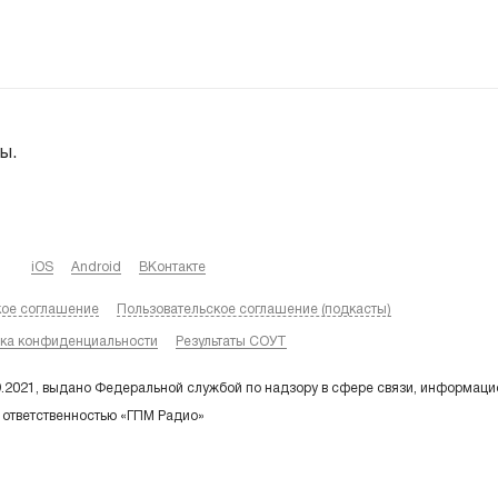
ы.
iOS
Android
ВКонтакте
кое соглашение
Пользовательское соглашение (подкасты)
ка конфиденциальности
Результаты СОУТ
9.2021, выдано Федеральной службой по надзору в сфере связи, информаци
 ответственностью «ГПМ Радио»