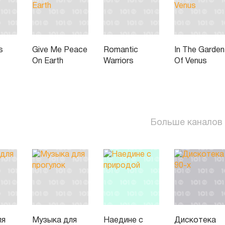
s
Give Me Peace
Romantic
In The Garden
On Earth
Warriors
Of Venus
Больше каналов
ля
Музыка для
Наедине с
Дискотека