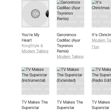
My heart bleeds - love me lady
Come, take a chance on love
I can give you anything but love
Take thеsе chains from your heart
Thousand drums are playing my mind
Babe, harder I try, bluer I get
Don't put my love in a dirty bag
You're My
Geronimos
It's Chris
Until then - there's no end
Heart
Cadillac (Ayur
Modern Tal
KorgStyle
&
Tsyrenov
Поп
Modern Talking
Remix)
Modern Talking
TV Makes The
TV Makes The
TV Makes
Superstar
Superstar
Superstar