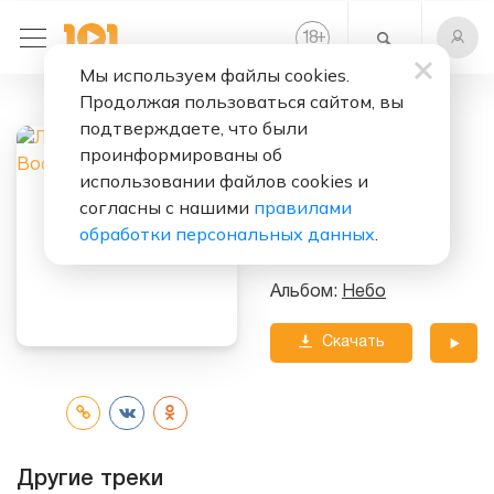
+
18
Мы используем файлы cookies.
Продолжая пользоваться сайтом, вы
Слушать бесплатно
подтверждаете, что были
Девочка С
проинформированы об
Восточными
использовании файлов cookies и
согласны с нашими
правилами
Глазами
обработки персональных данных
.
Исполнитель:
Лицей
Альбом:
Небо
Скачать
трек
Другие треки