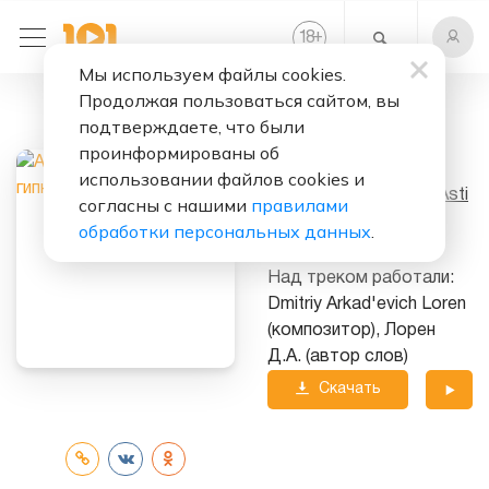
+
18
Мы используем файлы cookies.
Продолжая пользоваться сайтом, вы
Слушать бесплатно
подтверждаете, что были
Под гипнозом
проинформированы об
использовании файлов cookies и
Исполнитель:
Artik & Asti
согласны с нашими
правилами
обработки персональных данных
.
Альбом:
7 (Part 1)
Над треком работали:
Dmitriy Arkad'evich Loren
(композитор), Лорен
Д.А. (автор слов)
Скачать
трек