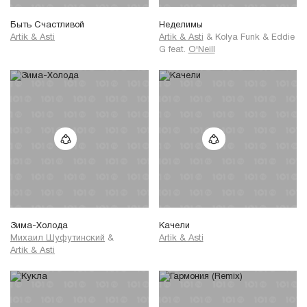
Быть Счастливой
Неделимы
Artik & Asti
Artik & Asti
&
Kolya Funk
&
Eddie
G
feat.
O'Neill
Зима-Холода
Качели
Михаил Шуфутинский
&
Artik & Asti
Artik & Asti