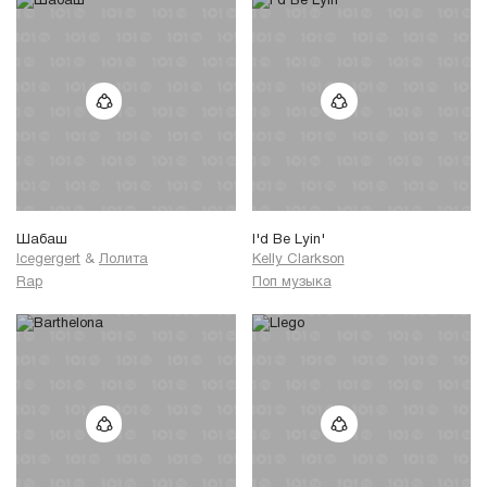
Шабаш
I'd Be Lyin'
Icegergert
&
Лолита
Kelly Clarkson
Rap
Поп музыка