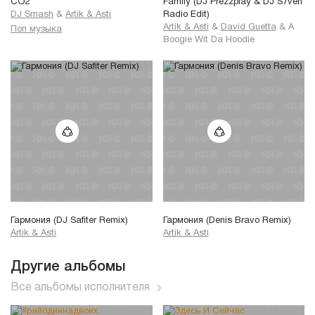
CO2
Family (DJ Prezzplay & DJ S7ven
DJ Smash
&
Artik & Asti
Radio Edit)
Artik & Asti
&
David Guetta
&
A
Поп музыка
Boogie Wit Da Hoodie
Гармония (DJ Safiter Remix)
Гармония (Denis Bravo Remix)
Artik & Asti
Artik & Asti
Другие альбомы
Все альбомы исполнителя