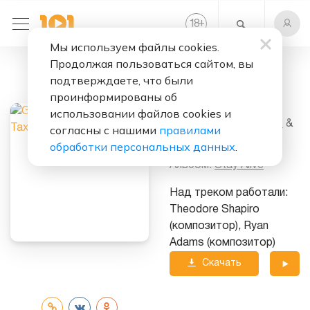
+
18
Мы используем файлы cookies.
Продолжая пользоваться сайтом, вы
Слушать бесплатно
подтверждаете, что были
Stay Alive
проинформированы об
использовании файлов cookies и
Исполнители:
Galantis
&
согласны с нашими
правилами
The Devil's Tax Return
обработки персональных данных
.
Альбом:
Stay Alive
Над треком работали:
Theodore Shapiro
(композитор), Ryan
Adams (композитор)
Скачать
трек