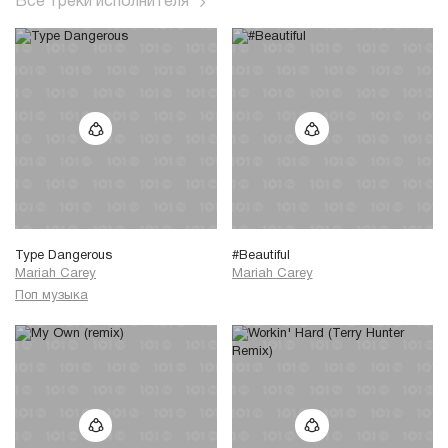
Все треки исполнителя
Type Dangerous
#Beautiful
Mariah Carey
Mariah Carey
Поп музыка