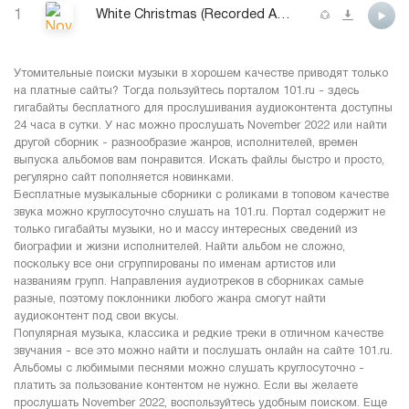
1
White Christmas (Recorded At Sound Stage Studios Nashville)
Утомительные поиски музыки в хорошем качестве приводят только
на платные сайты? Тогда пользуйтесь порталом 101.ru - здесь
гигабайты бесплатного для прослушивания аудиоконтента доступны
24 часа в сутки. У нас можно прослушать November 2022 или найти
другой сборник - разнообразие жанров, исполнителей, времен
выпуска альбомов вам понравится. Искать файлы быстро и просто,
регулярно сайт пополняется новинками.
Бесплатные музыкальные сборники с роликами в топовом качестве
звука можно круглосуточно слушать на 101.ru. Портал содержит не
только гигабайты музыки, но и массу интересных сведений из
биографии и жизни исполнителей. Найти альбом не сложно,
поскольку все они сгруппированы по именам артистов или
названиям групп. Направления аудиотреков в сборниках самые
разные, поэтому поклонники любого жанра смогут найти
аудиоконтент под свои вкусы.
Популярная музыка, классика и редкие треки в отличном качестве
звучания - все это можно найти и послушать онлайн на сайте 101.ru.
Альбомы с любимыми песнями можно слушать круглосуточно -
платить за пользование контентом не нужно. Если вы желаете
прослушать November 2022, воспользуйтесь удобным поиском. Еще