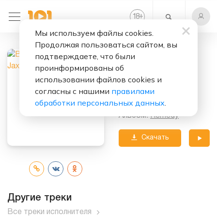
+
18
Мы используем файлы cookies.
Продолжая пользоваться сайтом, вы
Слушать бесплатно
подтверждаете, что были
Jaxxаlude
проинформированы об
использовании файлов cookies и
Исполнитель:
согласны с нашими
правилами
Basement Jaxx
обработки персональных данных
.
Альбом:
Rеmedy
Скачать
трек
Другие треки
Все треки исполнителя