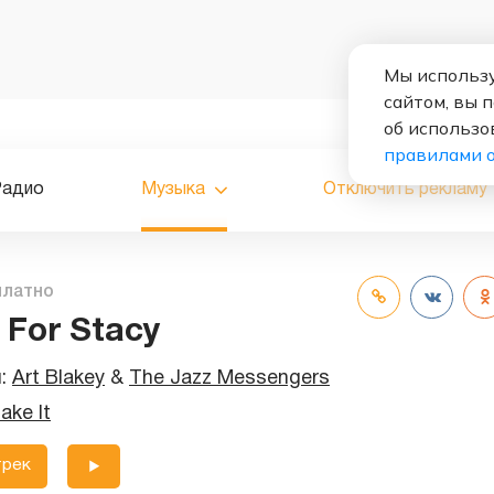
Мы использу
сайтом, вы 
об использо
правилами 
Радио
Музыка
Отключить рекламу
платно
 For Stacy
и:
Art Blakey
&
The Jazz Messengers
ake It
трек