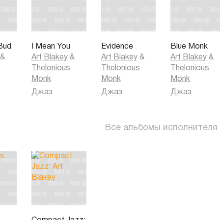
 Bud
I Mean You
Evidence
Blue Monk
&
Art Blakey
&
Art Blakey
&
Art Blakey
&
s
Thelonious
Thelonious
Thelonious
Monk
Monk
Monk
Джаз
Джаз
Джаз
Все альбомы исполнителя