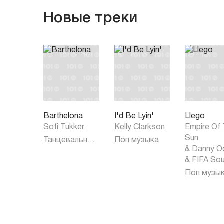
Новые треки
Barthelona
I'd Be Lyin'
Llego
Sofi Tukker
Kelly Clarkson
Empire Of
Sun
Танцевальная музыка
Поп музыка
&
Danny O
&
FIFA So
Поп музы