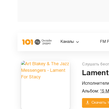
Каналы
FM 
Слушать бес
Lament
Исполнител
Альбом:
'S M
Скачать 