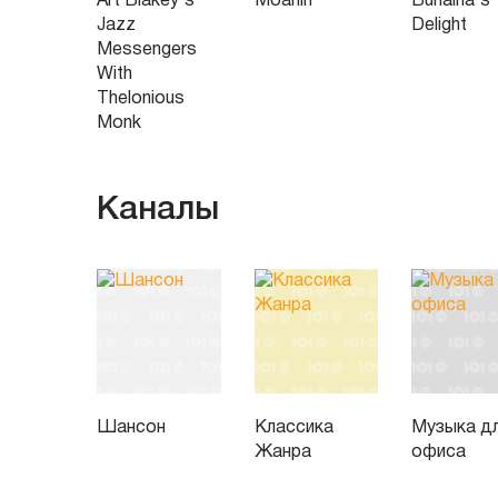
Art Blakey's
Moanin'
Buhaina's
Jazz
Delight
Messengers
With
Thelonious
Monk
Каналы
Шансон
Классика
Музыка д
Жанра
офиса