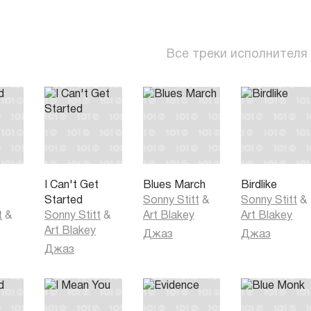
Все треки исполнителя
I Can't Get
Blues March
Birdlike
Started
Sonny Stitt
&
Sonny Stitt
&
t
&
Sonny Stitt
&
Art Blakey
Art Blakey
Art Blakey
Джаз
Джаз
Джаз