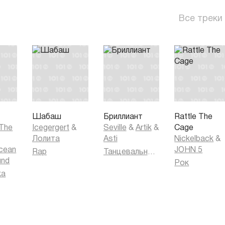
Все треки
Шабаш
Бриллиант
Rattle The
 The
Icegergert
&
Seville
&
Artik
&
Cage
Лолита
Asti
Nickelback
&
cean
JOHN 5
Rap
Танцевальная музыка
und
Рок
ка