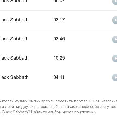
lack Sabbath
06:07
lack Sabbath
03:17
lack Sabbath
03:46
lack Sabbath
10:25
lack Sabbath
04:41
телей музыки былых времен посетить портал 101.ru. Классика
о и десятки других направлений - в таких жанрах собраны у нас
ь Black Sabbath? Найдите альбом через поисковик и