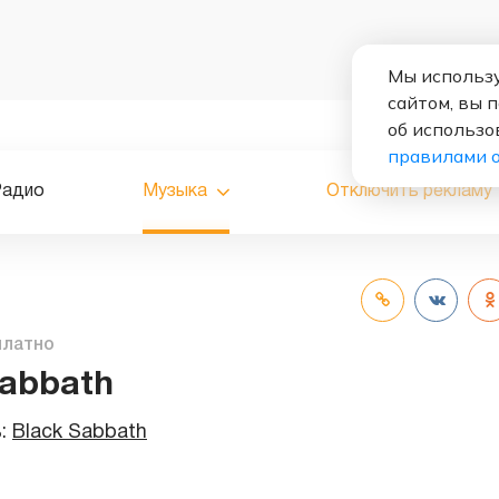
Мы использу
сайтом, вы 
об использо
правилами 
Радио
Музыка
Отключить рекламу
платно
Sabbath
ь:
Black Sabbath