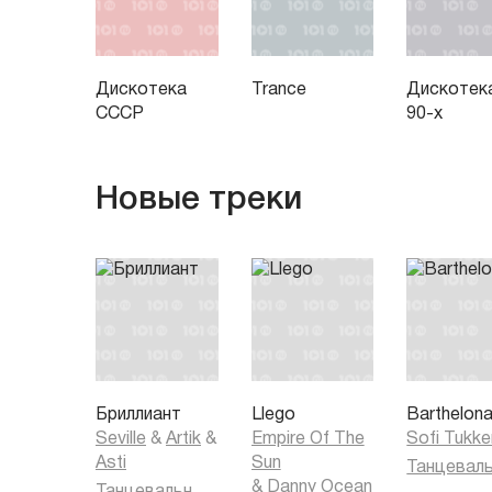
Дискотека
Trance
Дискотек
СССР
90-х
Новые треки
Бриллиант
Llego
Barthelon
Seville
&
Artik
&
Empire Of The
Sofi Tukke
Asti
Sun
&
Danny Ocean