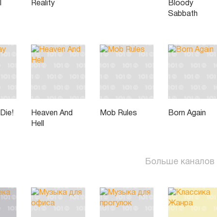
l
Reality
Bloody
Sabbath
Die!
Heaven And
Mob Rules
Born Again
Hell
Больше каналов