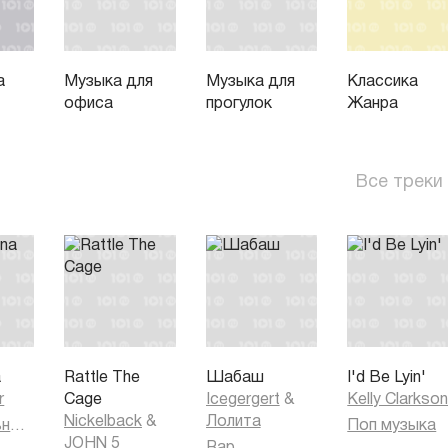
а
Музыка для
Музыка для
Классика
офиса
прогулок
Жанра
Все треки
a
Rattle The
Шабаш
I'd Be Lyin'
r
Cage
Icegergert
&
Kelly Clarkso
Nickelback
&
Лолита
Танцевальная музыка
Поп музыка
JOHN 5