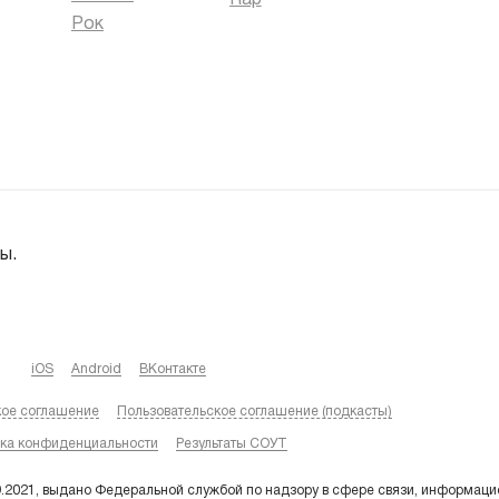
Rap
Рок
ы.
iOS
Android
ВКонтакте
кое соглашение
Пользовательское соглашение (подкасты)
ка конфиденциальности
Результаты СОУТ
9.2021, выдано Федеральной службой по надзору в сфере связи, информаци