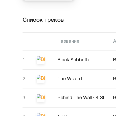
Список треков
Название
1
Black Sabbath
B
2
The Wizard
B
3
Behind The Wall Of Sleep
B