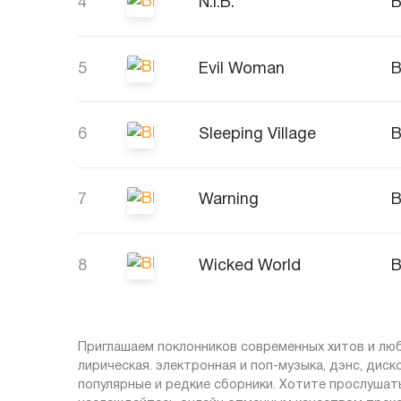
4
N.I.B.
B
5
Evil Woman
B
6
Sleeping Village
B
7
Warning
B
8
Wicked World
B
Приглашаем поклонников современных хитов и люби
лирическая. электронная и поп-музыка, дэнс, диск
популярные и редкие сборники. Хотите прослушат