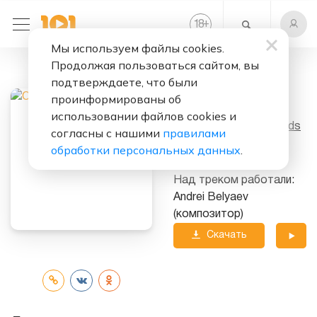
+
18
Мы используем файлы cookies.
Продолжая пользоваться сайтом, вы
Слушать бесплатно
подтверждаете, что были
Новый хит
проинформированы об
использовании файлов cookies и
Исполнитель:
Open Kids
согласны с нашими
правилами
обработки персональных данных
.
Альбом:
Новый хит
Над треком работали:
Andrei Belyaev
(композитор)
Скачать
трек