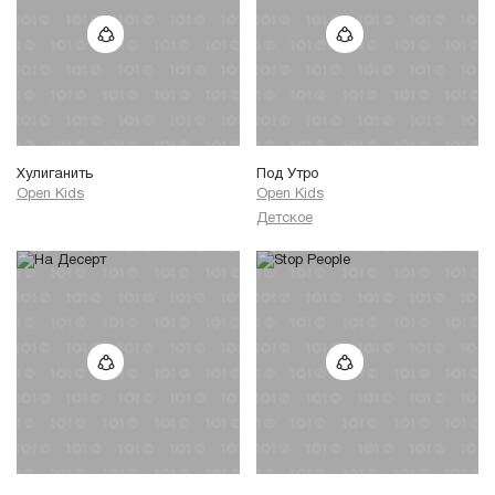
Хулиганить
Под Утро
Open Kids
Open Kids
Детское