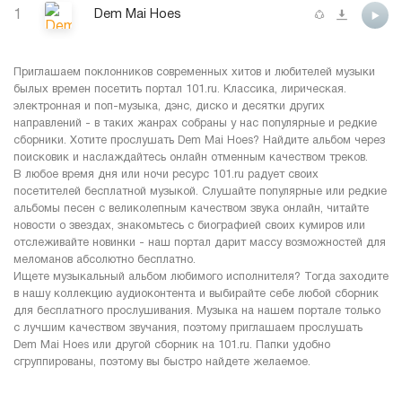
1
Dem Mai Hoes
Приглашаем поклонников современных хитов и любителей музыки
былых времен посетить портал 101.ru. Классика, лирическая.
электронная и поп-музыка, дэнс, диско и десятки других
направлений - в таких жанрах собраны у нас популярные и редкие
сборники. Хотите прослушать Dem Mai Hoes? Найдите альбом через
поисковик и наслаждайтесь онлайн отменным качеством треков.
В любое время дня или ночи ресурс 101.ru радует своих
посетителей бесплатной музыкой. Слушайте популярные или редкие
альбомы песен с великолепным качеством звука онлайн, читайте
новости о звездах, знакомьтесь с биографией своих кумиров или
отслеживайте новинки - наш портал дарит массу возможностей для
меломанов абсолютно бесплатно.
Ищете музыкальный альбом любимого исполнителя? Тогда заходите
в нашу коллекцию аудиоконтента и выбирайте себе любой сборник
для бесплатного прослушивания. Музыка на нашем портале только
с лучшим качеством звучания, поэтому приглашаем прослушать
Dem Mai Hoes или другой сборник на 101.ru. Папки удобно
сгруппированы, поэтому вы быстро найдете желаемое.