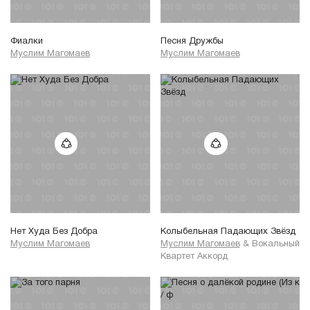
Фиалки
Песня Дружбы
Муслим Магомаев
Муслим Магомаев
Нет Худа Без Добра
Колыбельная Падающих Звёзд
Муслим Магомаев
Муслим Магомаев
&
Вокальный
Квартет Аккорд