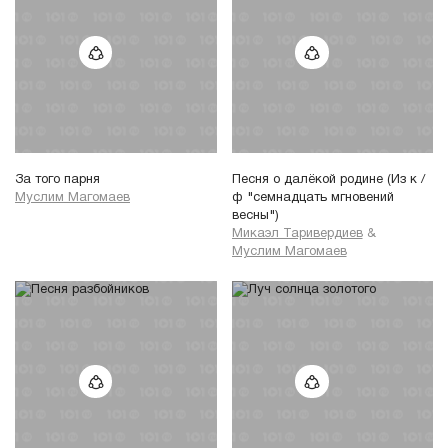
За того парня
Песня о далёкой родине (Из к /
Муслим Магомаев
ф "семнадцать мгновений
весны")
Микаэл Таривердиев
&
Муслим Магомаев