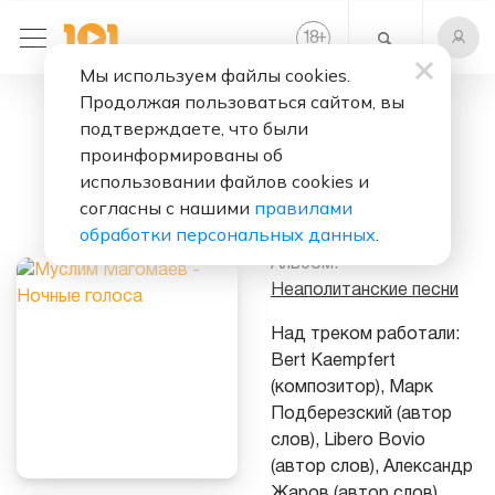
+
18
Мы используем файлы cookies.
Продолжая пользоваться сайтом, вы
Слушать бесплатно
подтверждаете, что были
Ночные голоса
проинформированы об
использовании файлов cookies и
Исполнитель:
согласны с нашими
правилами
Муслим Магомаев
обработки персональных данных
.
Альбом:
Неаполитанские песни
Над треком работали:
Bert Kaempfert
(композитор), Марк
Подберезский (автор
слов), Libero Bovio
(автор слов), Александр
Жаров (автор слов),