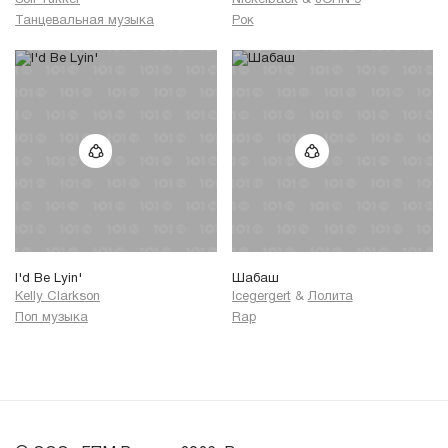
Танцевальная музыка
Рок
I'd Be Lyin'
Шабаш
Kelly Clarkson
Icegergert
&
Лолита
Поп музыка
Rap