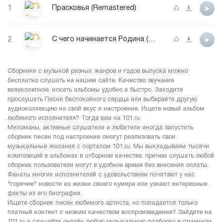
1
Прасковья (Remastered)
2
С чего начинается Родина (Remastered)
Сборники с музыкой разных жанров и годов выпуска можно
бесплатно слушать на нашем сайте. Качество звучания
великолепное, искать альбомы удобно и быстро. Заходите
прослушать Песни беспокойного сердца или выбирайте другую
аудиоколлекцию на свой вкус и настроение. Ищете новый альбом
любимого исполнителя? Тогда вам на 101.ru.
Меломаны, активные слушатели и любители иногда запустить
сборник песен под настроение смогут реализовать свои
музыкальные желания с порталом 101.ru. Мы выкладываем тысячи
композиций в альбомах в отборном качестве, причем слушать любой
сборник пользователи могут в удобное время без внесения оплаты.
Фанаты многих исполнителей с удовольствием почитают у нас
"горячие" новости из жизни своего кумира или узнают интересные
факты из его биографии.
Ищете сборник песен любимого артиста, но попадается только
платный контент с низким качеством воспроизведения? Зайдите на
101.ru и слушайте онлайн любую музыкальную подборку в отменном