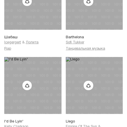
Шабаш
Barthelona
Icegergert
&
Лолита
Sofi Tukker
Rap
Танцевальная музыка
I'd Be Lyin'
Llego
Kelly Clarkson
Empire Of The Sun
&