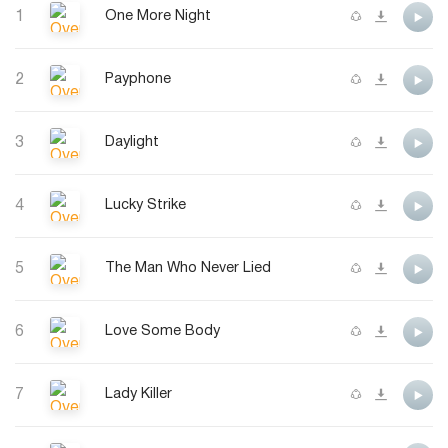
1
One More Night
2
Payphone
3
Daylight
4
Lucky Strike
5
The Man Who Never Lied
6
Love Some Body
7
Lady Killer