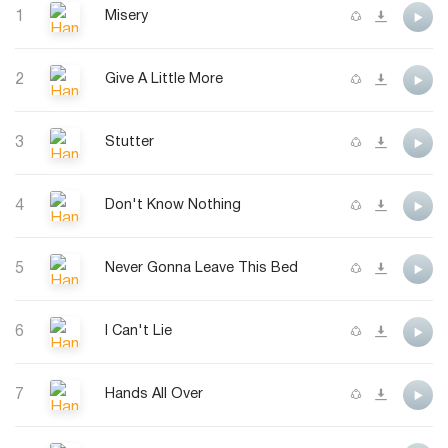
1
Misery
2
Give A Little More
3
Stutter
4
Don't Know Nothing
5
Never Gonna Leave This Bed
6
I Can't Lie
7
Hands All Over