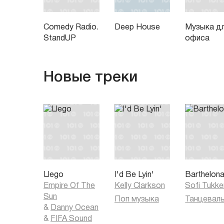
Comedy Radio.
Deep House
Музыка д
StandUP
офиса
Новые треки
Llego
I'd Be Lyin'
Barthelon
Empire Of The
Kelly Clarkson
Sofi Tukke
Sun
Поп музыка
&
Danny Ocean
&
FIFA Sound