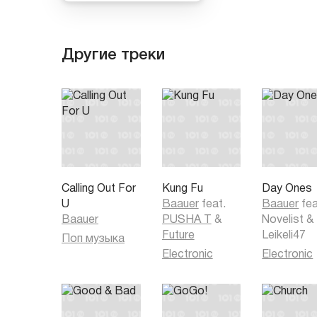
Другие треки
Calling Out For
Kung Fu
Day Ones
U
Baauer
feat.
Baauer
fea
Baauer
PUSHA T
&
Novelist
&
Future
Leikeli47
Поп музыка
Electronic
Electronic