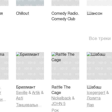
ля
Chillout
Comedy Radio.
Шансон
Comedy Club
Все треки
a
Бриллиант
Rattle The
Шабаш
r
Seville
&
Artik
&
Cage
Icegergert
&
Asti
Nickelback
&
Лолита
Танцевальная музыка
JOHN 5
Танцевальная музыка
Rap
Рок