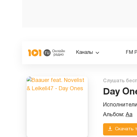
Каналы
FM 
Слушать бес
Day On
Исполнител
Альбом:
Aa
Скачать 