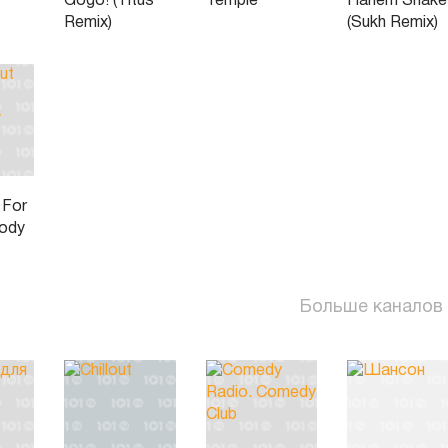
Gogo! (Titus
Temple
Harlem Shake
Remix)
(Sukh Remix)
 For
ody
Больше каналов