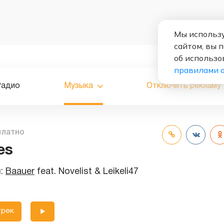
Мы использу
сайтом, вы 
об использо
правилами 
Радио
Музыка
Отключить рекламу
платно
es
и:
Baauer
feat.
Novelist
&
Leikeli47
трек