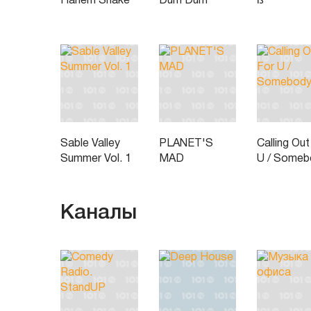
Harlem Shake
Dum Dum
ß
Sable Valley
PLANET'S
Calling Out
Summer Vol. 1
MAD
U / Someb
Каналы