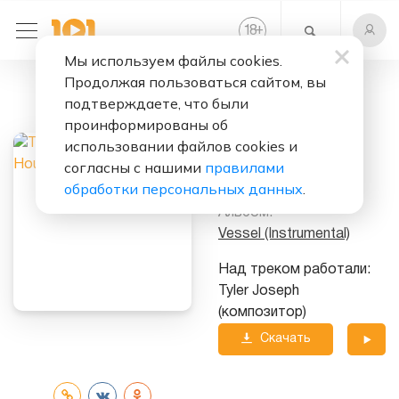
+
18
Мы используем файлы cookies.
Продолжая пользоваться сайтом, вы
Слушать бесплатно
подтверждаете, что были
House Of Gold
проинформированы об
использовании файлов cookies и
Исполнитель:
согласны с нашими
правилами
Twenty One Pilots
обработки персональных данных
.
Альбом:
Vessel (Instrumental)
Над треком работали:
Tyler Joseph
(композитор)
Скачать
трек