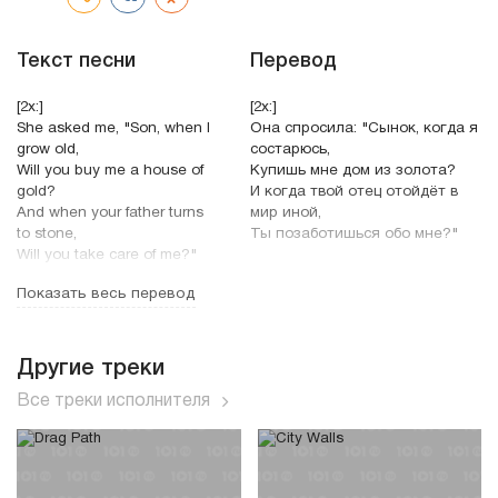
Текст песни
Перевод
[2x:]
[2x:]
She asked me, "Son, when I
Она спросила: "Сынок, когда я
grow old,
состарюсь,
Will you buy me a house of
Купишь мне дом из золота?
gold?
И когда твой отец отойдёт в
And when your father turns
мир иной,
to stone,
Ты позаботишься обо мне?"
Will you take care of me?"
Я сделаю тебя королевой
Показать весь перевод
I will make you queen of
всего света,
everything you see,
Я прославлю тебя,
I'll put you on the map,
Я исцелю тебя от недугов.
I'll cure you of disease.
Другие треки
Давай представим, что мы
Все треки исполнителя
Let's say we up and left this
уехали из города
town,
И перевернули наше будущее с
And turned our future upside
ног на голову.
down.
Мы притворимся, что ты и я
We'll make pretend that you
Были счастливы с тех пор.