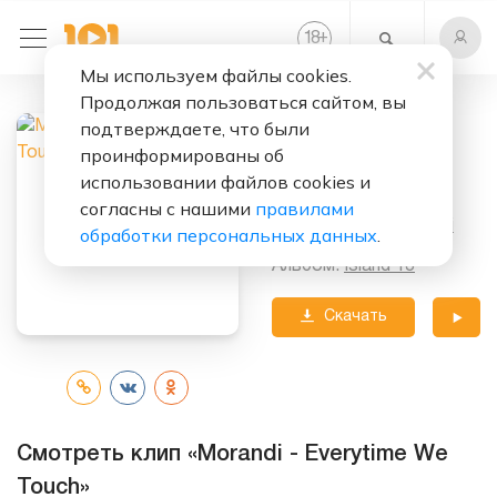
+
18
Мы используем файлы cookies.
Продолжая пользоваться сайтом, вы
Слушать бесплатно
подтверждаете, что были
Everytime We
проинформированы об
Touch
использовании файлов cookies и
согласны с нашими
правилами
Исполнитель:
Morandi
обработки персональных данных
.
Альбом:
Island 13
Скачать
трек
Смотреть клип «Morandi - Everytime We
Touch»