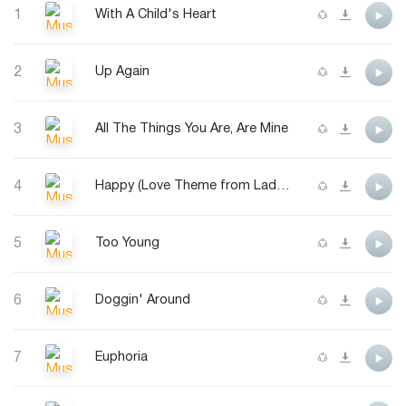
1
With A Child's Heart
2
Up Again
3
All The Things You Are, Are Mine
4
Happy (Love Theme from Lady Sings the Blues)
5
Too Young
6
Doggin' Around
7
Euphoria