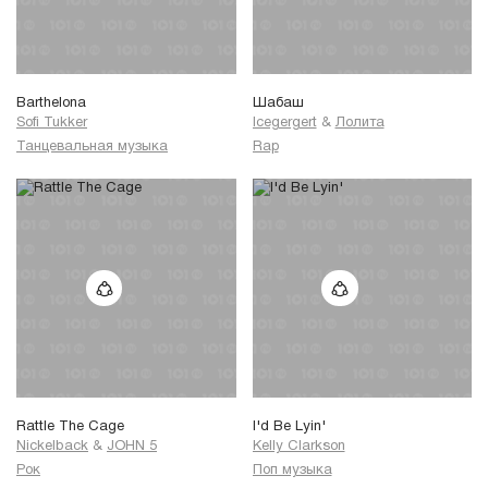
Barthelona
Шабаш
Sofi Tukker
Icegergert
&
Лолита
Танцевальная музыка
Rap
Rattle The Cage
I'd Be Lyin'
Nickelback
&
JOHN 5
Kelly Clarkson
Рок
Поп музыка