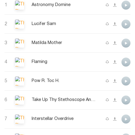
1
Astronomy Domine
2
Lucifer Sam
3
Matilda Mother
4
Flaming
5
Pow R. Toc H.
6
Take Up Thy Stethoscope And Walk
7
Interstellar Overdrive