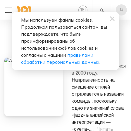
+
18
Мы используем файлы cookies.
Продолжая пользоваться сайтом, вы
Слушать бесплатно
подтверждаете, что были
Animal ДжаZ
проинформированы об
использовании файлов cookies и
«Animal ДжаZ» —
согласны с нашими
правилами
петербургская рок-
обработки персональных данных
.
группа, образовавшаяся
в 2000 году.
Направленность на
смешение стилей
отражается в названии
команды, поскольку
одно из значений слова
«jazz» в английской
интерпретации —
«суета»,
...
Читать