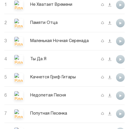
1
Не Хватает Времени
2
Памяти Отца
3
Маленькая Ночная Серенада
4
Ты Да Я
5
Качнется Гриф Гитары
6
Недопетая Песня
7
Попутная Песенка