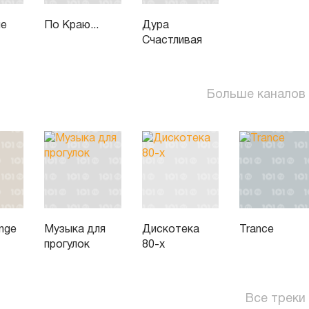
ые
По Краю...
Дура
Счастливая
Больше каналов
unge
Музыка для
Дискотека
Trance
прогулок
80-х
Все треки