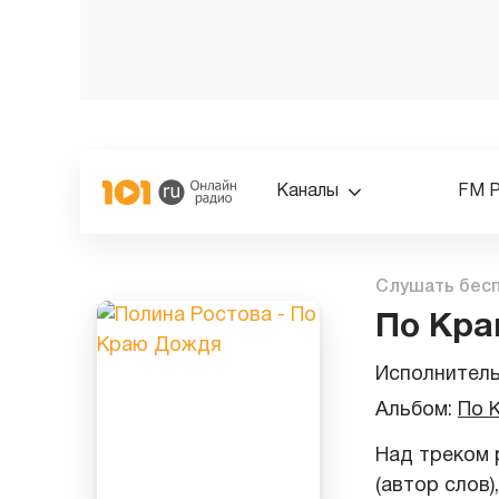
Каналы
FM 
Слушать бес
По Кр
Исполнител
Альбом:
По 
Над треком 
(автор слов)