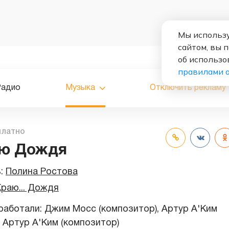
Мы использу
сайтом, вы 
об использо
правилами 
Радио
Музыка
Отключить рекламу
платно
аю Дождя
ь:
Полина Ростова
Краю... Дождя
работали: Джим Мосс (композитор), Артур А'Ким
, Артур А'Ким (композитор)