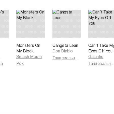
s
Monsters On
Gangsta Lean
Can’t Take M
My Block
Don Diablo
Eyes Off You
h
Smash Mouth
Galantis
Танцевальная музыка
ка
Рок
Танцевальная муз