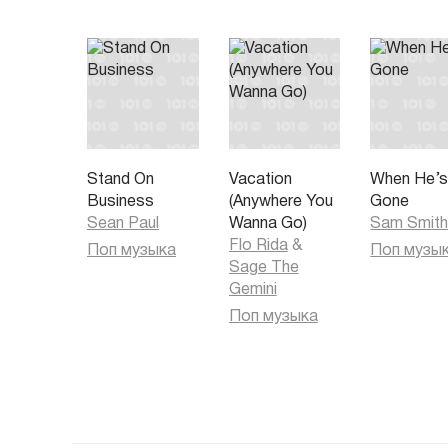
Stand On
Vacation
When He’
Business
(Anywhere You
Gone
Sean Paul
Wanna Go)
Sam Smit
Flo Rida
&
Поп музыка
Поп музы
Sage The
Gemini
Поп музыка