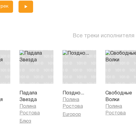
трек
Все треки исполнителя
Падала
Поздно...
Свободные
ая
Звезда
Полина
Волки
Полина
Ростова
Полина
Ростова
Ростова
Europop
Блюз