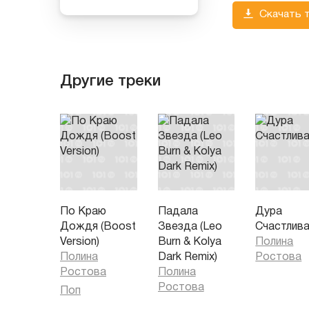
Скачать 
Другие треки
По Краю
Падала
Дура
Дождя (Boost
Звезда (Leo
Счастлив
Version)
Burn & Kolya
Полина
Полина
Dark Remix)
Ростова
Ростова
Полина
Ростова
Поп