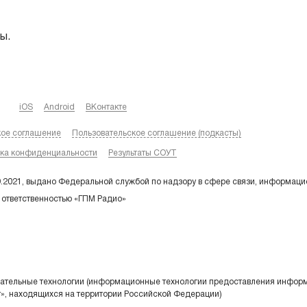
ы.
iOS
Android
ВКонтакте
кое соглашение
Пользовательское соглашение (подкасты)
ка конфиденциальности
Результаты СОУТ
9.2021, выдано Федеральной службой по надзору в сфере связи, информаци
 ответственностью «ГПМ Радио»
тельные технологии (информационные технологии предоставления информа
т», находящихся на территории Российской Федерации)