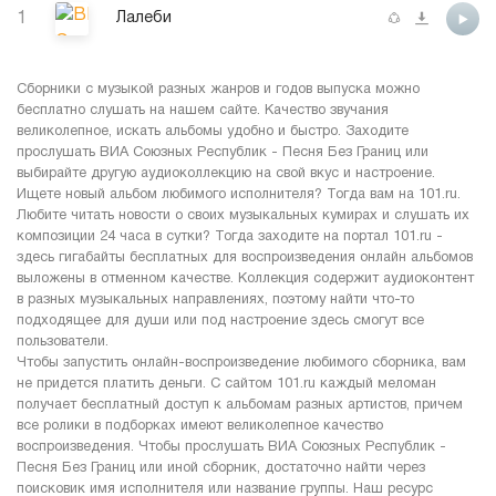
1
Лалеби
Сборники с музыкой разных жанров и годов выпуска можно
бесплатно слушать на нашем сайте. Качество звучания
великолепное, искать альбомы удобно и быстро. Заходите
прослушать ВИА Союзных Республик - Песня Без Границ или
выбирайте другую аудиоколлекцию на свой вкус и настроение.
Ищете новый альбом любимого исполнителя? Тогда вам на 101.ru.
Любите читать новости о своих музыкальных кумирах и слушать их
композиции 24 часа в сутки? Тогда заходите на портал 101.ru -
здесь гигабайты бесплатных для воспроизведения онлайн альбомов
выложены в отменном качестве. Коллекция содержит аудиоконтент
в разных музыкальных направлениях, поэтому найти что-то
подходящее для души или под настроение здесь смогут все
пользователи.
Чтобы запустить онлайн-воспроизведение любимого сборника, вам
не придется платить деньги. С сайтом 101.ru каждый меломан
получает бесплатный доступ к альбомам разных артистов, причем
все ролики в подборках имеют великолепное качество
воспроизведения. Чтобы прослушать ВИА Союзных Республик -
Песня Без Границ или иной сборник, достаточно найти через
поисковик имя исполнителя или название группы. Наш ресурс