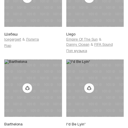
Шабаш
Llego
Icegergert
&
Лолита
Empire Of The Sun
&
Danny Ocean
&
FIFA Sound
Rap
Поп музыка
Barthelona
I'd Be Lyin'