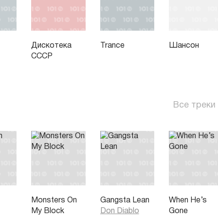
Дискотека
Trance
Шансон
СССР
Все треки
Monsters On
Gangsta Lean
When He’s
My Block
Don Diablo
Gone