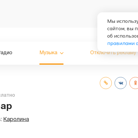
Мы использу
сайтом, вы 
об использо
правилами 
Радио
Музыка
Отключить рекламу
платно
бар
ь:
Каролина