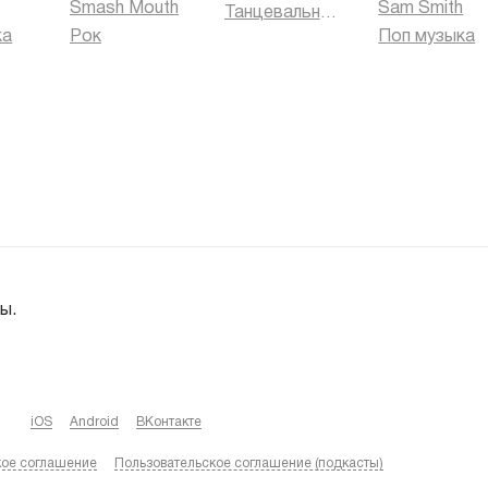
Smash Mouth
Sam Smith
Танцевальная музыка
ка
Рок
Поп музыка
ы.
iOS
Android
ВКонтакте
кое соглашение
Пользовательское соглашение (подкасты)