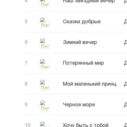
4
Наш звездный вечер
Д
5
Сказки добрые
Д
6
Зимний вечер
Д
7
Потерянный мир
Д
8
Мой маленький принц
Д
9
Черное море
Д
10
Хочу быть с тобой
Д