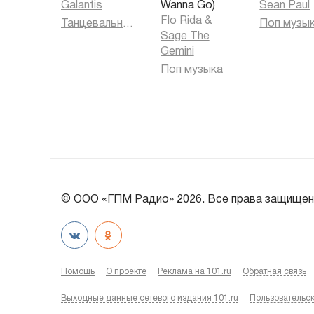
Galantis
Wanna Go)
Sean Paul
Flo Rida
&
Танцевальная музыка
Поп музы
Sage The
Gemini
Поп музыка
© ООО «ГПМ Радио» 2026. Все права защищен
Помощь
О проекте
Реклама на 101.ru
Обратная связь
Выходные данные сетевого издания 101.ru
Пользовательс