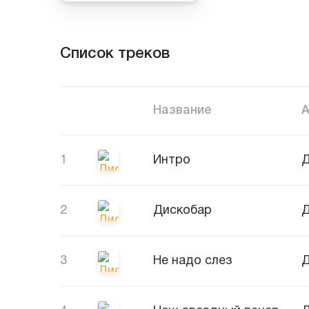
Список треков
Название
1
Интро
Д
2
Дискобар
Д
3
Не надо слез
Д