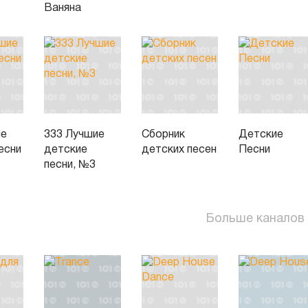
Ваняна
ие
333 Лучшие
Сборник
Детские
есни
детские
детских песен
Песни
песни, №3
Больше каналов