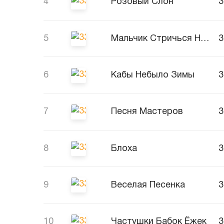
4
Розовый Слон
5
Мальчик Стричься Не Желает
6
Кабы Небыло Зимы
7
Песня Мастеров
8
Блоха
9
Веселая Песенка
10
Частушки Бабок Ёжек