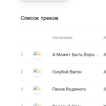
Список треков
Название
1
А Может Быть Ворона?
2
Голубой Вагон
3
Песня Водяного