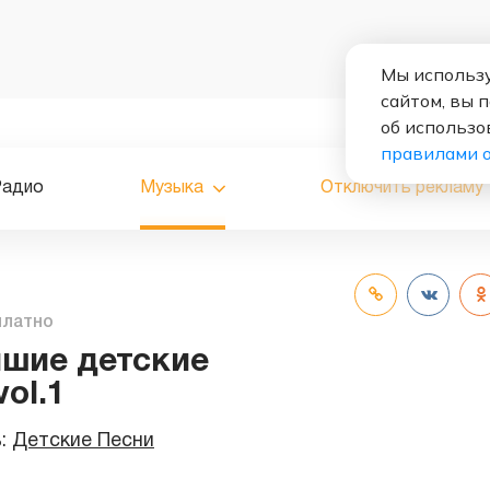
Мы использу
сайтом, вы 
об использо
правилами 
Радио
Музыка
Отключить рекламу
платно
чшие детские
vol.1
ь:
Детские Песни