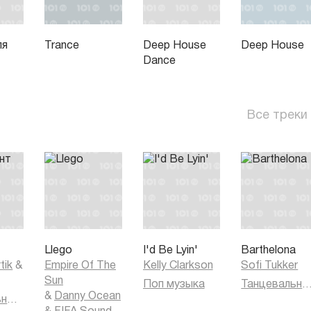
ля
Trance
Deep House
Deep House
Dance
Все треки
т
Llego
I'd Be Lyin'
Barthelona
tik
&
Empire Of The
Kelly Clarkson
Sofi Tukker
Sun
Поп музыка
Танцевальная муз
&
Danny Ocean
Танцевальная музыка