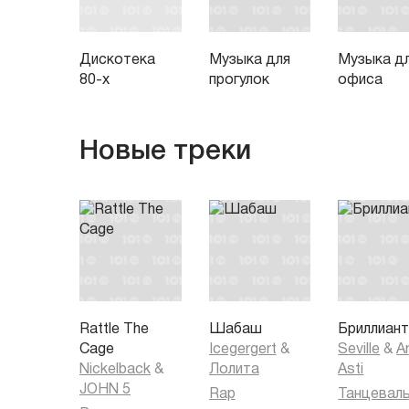
Дискотека
Музыка для
Музыка д
80-х
прогулок
офиса
Новые треки
Rattle The
Шабаш
Бриллиан
Cage
Icegergert
&
Seville
&
Ar
Nickelback
&
Лолита
Asti
JOHN 5
Rap