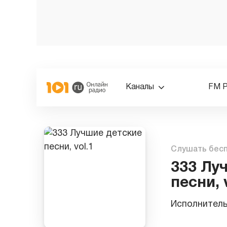
Каналы
FM 
Слушать бес
333 Лу
песни, 
Исполнител