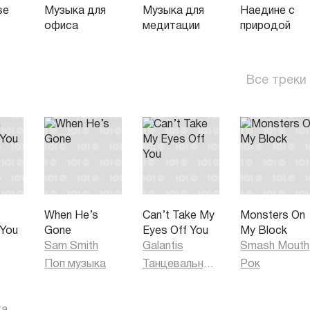
se
Музыка для
Музыка для
Наедине с
офиса
медитации
природой
Все треки
When He’s
Can’t Take My
Monsters On
 You
Gone
Eyes Off You
My Block
)
Sam Smith
Galantis
Smash Mouth
Поп музыка
Танцевальная музыка
Рок