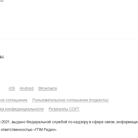
ка
ы.
iOS
Android
ВКонтакте
кое соглашение
Пользовательское соглашение (подкасты)
ка конфиденциальности
Результаты СОУТ
9.2021, выдано Федеральной службой по надзору в сфере связи, информаци
 ответственностью «ГПМ Радио»