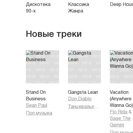
Дискотека
Классика
Deep Hou
90-х
Жанра
Новые треки
Stand On
Gangsta Lean
Vacation
Business
Don Diablo
(Anywhere
Sean Paul
Wanna Go
Танцевальная музыка
Flo Rida
&
Поп музыка
Sage The
Gemini