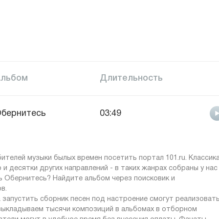
Альбом
Длительность
бернитесь
03:49
телей музыки былых времен посетить портал 101.ru. Классика
о и десятки других направлений - в таких жанрах собраны у нас
ь Обернитесь? Найдите альбом через поисковик и
в.
 запустить сборник песен под настроение смогут реализоват
 выкладываем тысячи композиций в альбомах в отборном