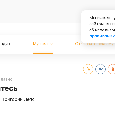
Мы использу
сайтом, вы 
об использо
правилами 
Радио
Музыка
Отключить рекламу
платно
тесь
ь:
Григорий Лепс