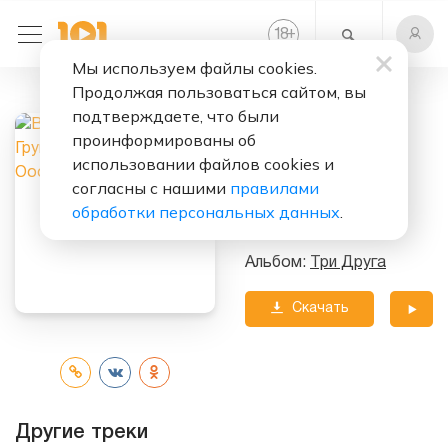
+
18
Мы используем файлы cookies.
Продолжая пользоваться сайтом, вы
Слушать бесплатно
подтверждаете, что были
Гимн Оооива
проинформированы об
использовании файлов cookies и
Исполнители:
согласны с нашими
правилами
Владимир Мазур
&
обработки персональных данных
.
Группа Русь
Альбом:
Три Друга
Скачать
трек
Другие треки