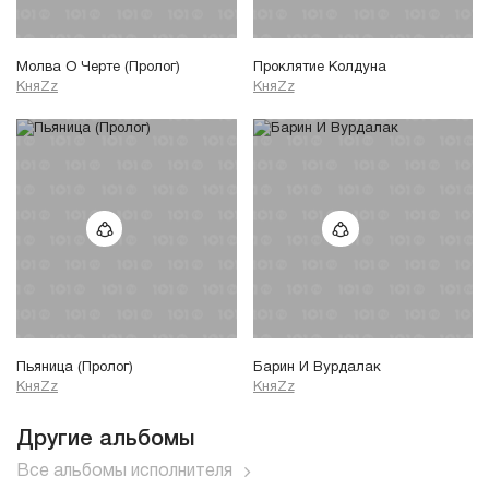
Молва О Черте (Пролог)
Проклятие Колдуна
КняZz
КняZz
Пьяница (Пролог)
Барин И Вурдалак
КняZz
КняZz
Другие альбомы
Все альбомы исполнителя