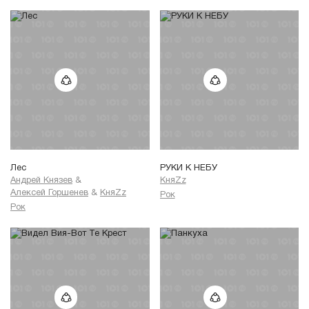
Лес
РУКИ К НЕБУ
Андрей Князев
&
КняZz
Алексей Горшенев
&
КняZz
Рок
Рок