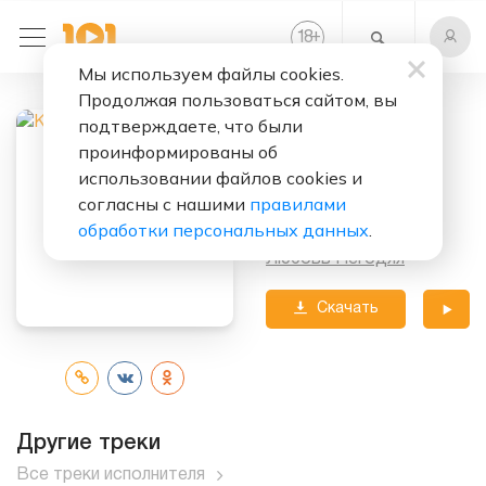
+
18
Мы используем файлы cookies.
Продолжая пользоваться сайтом, вы
Слушать бесплатно
подтверждаете, что были
Карл
проинформированы об
использовании файлов cookies и
Исполнитель:
КняZz
согласны с нашими
правилами
обработки персональных данных
.
Альбом:
Любовь Негодяя
Скачать
трек
Другие треки
Все треки исполнителя