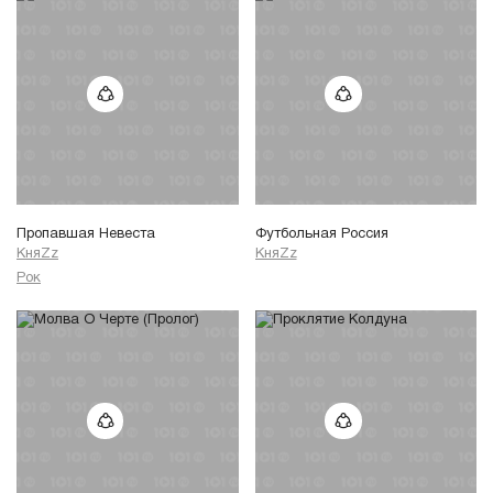
Пропавшая Невеста
Футбольная Россия
КняZz
КняZz
Рок