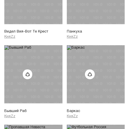
Видел Вия-Вот Те Крест
Панкуха
КняZz
КняZz
Бывший Раб
Баркас
КняZz
КняZz