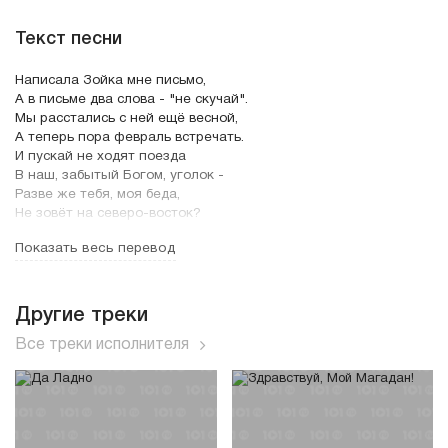
Текст песни
Написала Зойка мне письмо,
А в письме два слова - "не скучай".
Мы расстались с ней ещё весной,
А теперь пора февраль встречать.
И пускай не ходят поезда
В наш, забытый Богом, уголок -
Разве же тебя, моя беда,
Не зовёт на северо-восток?
Показать весь перевод
Зойка, когда я на тебя смотрел,
Зойка, я задыхался и хрипел,
Зойка, ты кровь и плоть моя была.
Любовь мою ты продала.
Другие треки
Все треки исполнителя
Как любил я Зойку одевать -
Ей, что ни надень, всегда к лицу.
Для неё ходил я воровать,
Кланялся барыге-подлецу.
Для неё я песни сочинял
И дорогу к дому позабыл,