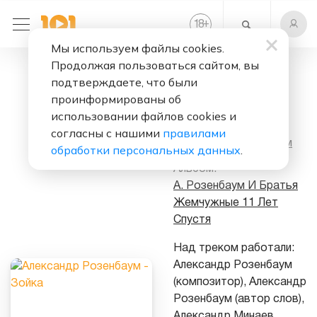
+
18
Мы используем файлы cookies.
Продолжая пользоваться сайтом, вы
Слушать бесплатно
подтверждаете, что были
Зойка
проинформированы об
использовании файлов cookies и
Исполнитель:
согласны с нашими
правилами
Александр Розенбаум
обработки персональных данных
.
Альбом:
А. Розенбаум И Братья
Жемчужные 11 Лет
Спустя
Над треком работали:
Александр Розенбаум
(композитор), Александр
Розенбаум (автор слов),
Александр Минаев