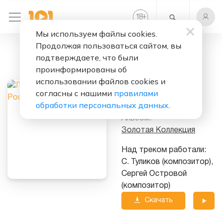
+
18
Мы используем файлы cookies.
Продолжая пользоваться сайтом, вы
Слушать бесплатно
подтверждаете, что были
Ты, Россия Моя
проинформированы об
использовании файлов cookies и
Исполнитель:
согласны с нашими
правилами
Людмила Зыкина
обработки персональных данных
.
Альбом:
Золотая Коллекция
Над треком работали:
С. Туликов (композитор),
Сергей Островой
(композитор)
Скачать
трек