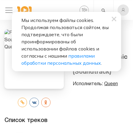
+
18
Мы используем файлы cookies.
Продолжая пользоваться сайтом, вы
Слушать бесплатно
подтверждаете, что были
проинформированы об
Flash Gordon
использовании файлов cookies и
(Original
согласны с нашими
правилами
Soundtrack Music
обработки персональных данных
.
By Queen)
(Soundtrack)
Исполнитель:
Queen
Список треков