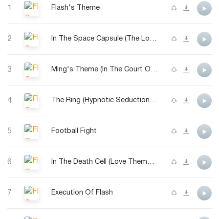
1
Flash's Theme
2
In The Space Capsule (The Love Theme)
3
Ming's Theme (In The Court Of Ming The Merciless)
4
The Ring (Hypnotic Seduction Of Dale)
5
Football Fight
6
In The Death Cell (Love Theme Reprise)
7
Execution Of Flash