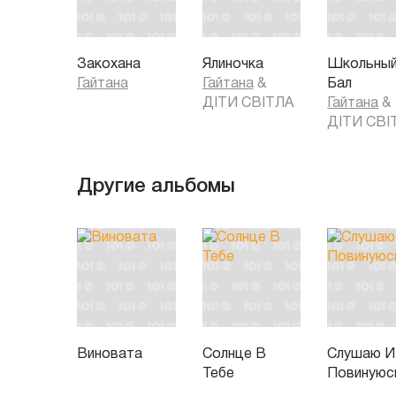
Закохана
Ялиночка
Школьны
Гайтана
Гайтана
&
Бал
ДІТИ СВІТЛА
Гайтана
&
ДІТИ СВІ
Другие альбомы
Виновата
Солнце В
Слушаю И
Тебе
Повинуюс