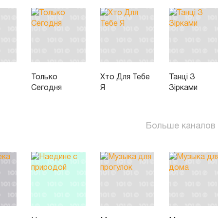
Только
Хто Для Тебе
Танці З
Сегодня
Я
Зірками
Больше каналов