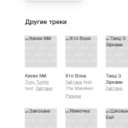
Другие треки
Києве Мій
Хто Вона
Танці З
Tony Tonite
Гайтана
feat.
Зірками
feat.
Гайтана
The Maneken
Гайтана
Разное