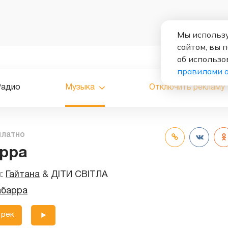
Мы использу
сайтом, вы 
об использо
правилами 
Радио
Музыка
Отключить рекламу
платно
рра
и:
Гайтана
&
ДІТИ СВІТЛА
абарра
трек