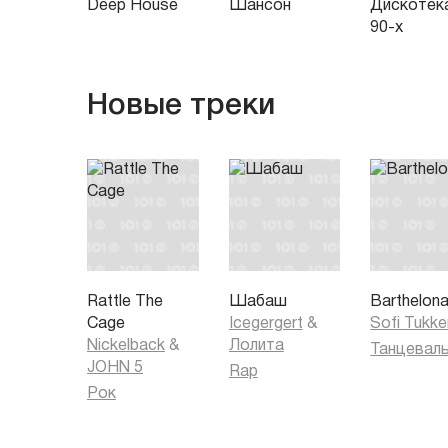
Deep House
Шансон
Дискотек
90-х
Новые треки
Rattle The
Шабаш
Barthelon
Cage
Icegergert
&
Sofi Tukke
Nickelback
&
Лолита
JOHN 5
Rap
Рок