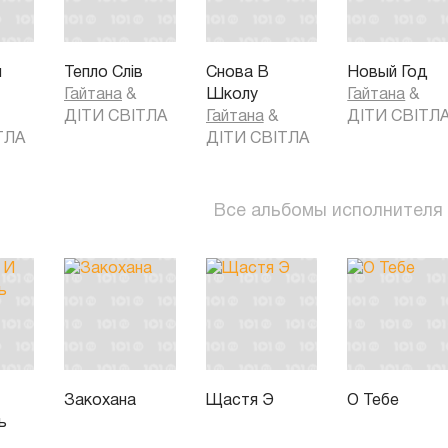
й
Тепло Слів
Снова В
Новый Год
Гайтана
&
Школу
Гайтана
&
ДІТИ СВІТЛА
Гайтана
&
ДІТИ СВІТЛ
ТЛА
ДІТИ СВІТЛА
Все альбомы исполнителя
Закохана
Щастя Э
О Тебе
ь