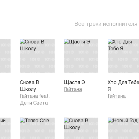
Все треки исполнителя
Снова В
Щастя Э
Хто Для Теб
Школу
Гайтана
Я
Гайтана
feat.
Гайтана
Дети Света