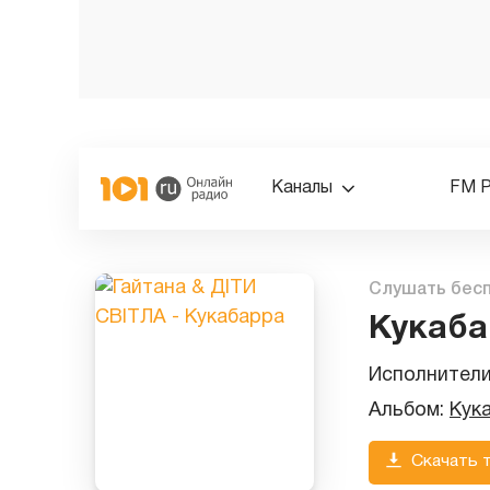
Каналы
FM 
Слушать бес
Кукаба
Исполнител
Альбом:
Кук
Скачать 