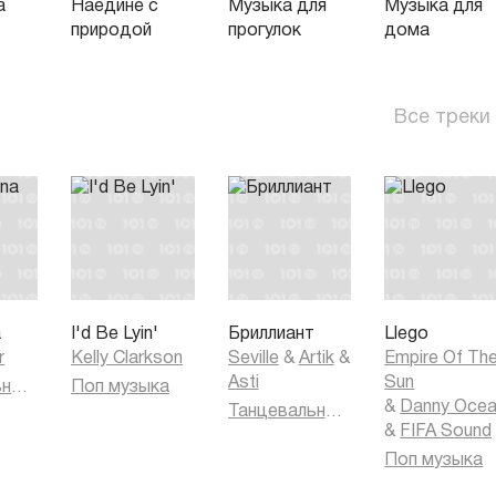
а
Наедине с
Музыка для
Музыка для
природой
прогулок
дома
Все треки
a
I'd Be Lyin'
Бриллиант
Llego
r
Kelly Clarkson
Seville
&
Artik
&
Empire Of Th
Asti
Sun
Танцевальная музыка
Поп музыка
&
Danny Oce
Танцевальная музыка
&
FIFA Sound
Поп музыка