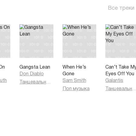
Все треки
On
Gangsta Lean
When He’s
Can’t Take M
Don Diablo
Gone
Eyes Off You
uth
Sam Smith
Galantis
Танцевальная музыка
Поп музыка
Танцевальная муз