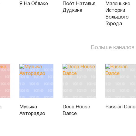
ю
Я На Облаке
Поёт Наталья
Маленькие
Дудкина
Истории
Большого
Города
Больше каналов
а
Музыка
Deep House
Russian Danc
Авторадио
Dance