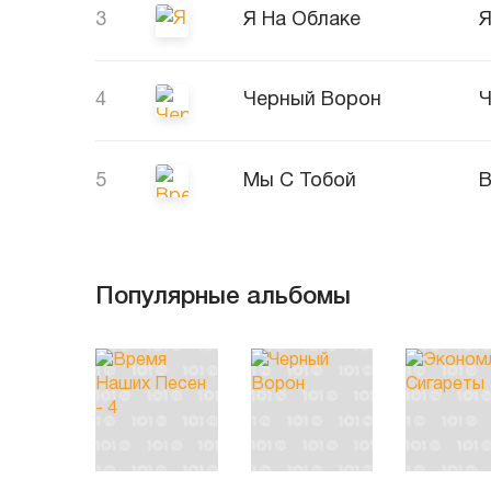
3
Я На Облаке
Я
4
Черный Ворон
Ч
5
Мы С Тобой
В
Популярные альбомы