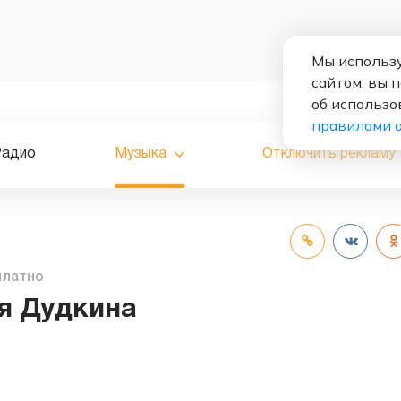
Мы использу
сайтом, вы 
об использо
правилами 
Радио
Музыка
Отключить рекламу
платно
я Дудкина