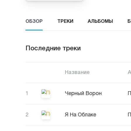
ОБЗОР
ТРЕКИ
АЛЬБОМЫ
Б
Последние треки
Название
1
Черный Ворон
П
2
Я На Облаке
П