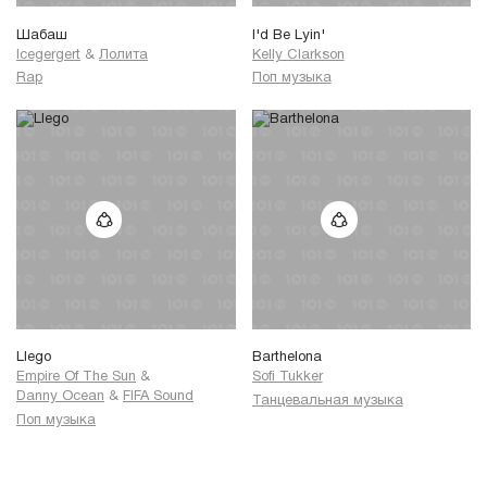
Шабаш
I'd Be Lyin'
Icegergert
&
Лолита
Kelly Clarkson
Rap
Поп музыка
Llego
Barthelona
Empire Of The Sun
&
Sofi Tukker
Danny Ocean
&
FIFA Sound
Танцевальная музыка
Поп музыка