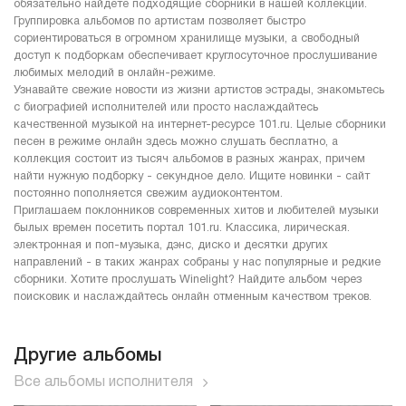
обязательно найдете подходящие сборники в нашей коллекции.
Группировка альбомов по артистам позволяет быстро
сориентироваться в огромном хранилище музыки, а свободный
доступ к подборкам обеспечивает круглосуточное прослушивание
любимых мелодий в онлайн-режиме.
Узнавайте свежие новости из жизни артистов эстрады, знакомьтесь
с биографией исполнителей или просто наслаждайтесь
качественной музыкой на интернет-ресурсе 101.ru. Целые сборники
песен в режиме онлайн здесь можно слушать бесплатно, а
коллекция состоит из тысяч альбомов в разных жанрах, причем
найти нужную подборку - секундное дело. Ищите новинки - сайт
постоянно пополняется свежим аудиоконтентом.
Приглашаем поклонников современных хитов и любителей музыки
былых времен посетить портал 101.ru. Классика, лирическая.
электронная и поп-музыка, дэнс, диско и десятки других
направлений - в таких жанрах собраны у нас популярные и редкие
сборники. Хотите прослушать Winelight? Найдите альбом через
поисковик и наслаждайтесь онлайн отменным качеством треков.
Другие альбомы
Все альбомы исполнителя