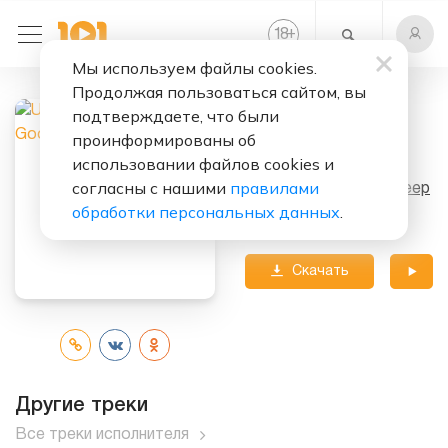
+
18
Мы используем файлы cookies.
Продолжая пользоваться сайтом, вы
подтверждаете, что были
Слушать бесплатно
проинформированы об
Say Goodbye
использовании файлов cookies и
согласны с нашими
правилами
Исполнитель:
Uriah Heep
обработки персональных данных
.
Альбом:
Outsider
Скачать
трек
Другие треки
Все треки исполнителя