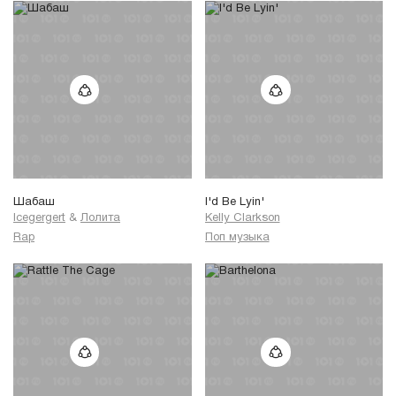
Шабаш
I'd Be Lyin'
Icegergert
&
Лолита
Kelly Clarkson
Rap
Поп музыка