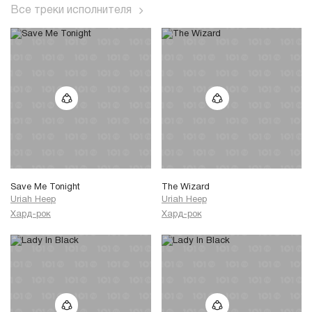
Все треки исполнителя
Save Me Tonight
The Wizard
Uriah Heep
Uriah Heep
Хард-рок
Хард-рок