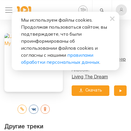
+
18
Мы используем файлы cookies.
Продолжая пользоваться сайтом, вы
Слушать бесплатно
подтверждаете, что были
Take Away My
проинформированы об
Soul
использовании файлов cookies и
согласны с нашими
правилами
Исполнитель:
Uriah Heep
обработки персональных данных
.
Альбом:
Living The Dream
Скачать
трек
Другие треки