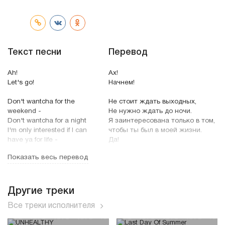
трек
Текст песни
Перевод
Ah!
Ах!
Let's go!
Начнем!
Don't wantcha for the
Не стоит ждать выходных,
weekend -
Не нужно ждать до ночи.
Don't wantcha for a night
Я заинтересована только в том,
I'm only interested if I can
чтобы ты был в моей жизни.
have ya for life -
Да!
Yeah
Ух, я знаю, что мои слова звучат
Показать весь перевод
Uh, I know I sound serious
серьезно,
-
Но на самом деле я ребенок.
And baby I am
Ты отличный участок,
You're a fine piece of real
А мне как раз нужно немного
Другие треки
estate,
земли.
Все треки исполнителя
And I'm gonna get me
some land
О, да!