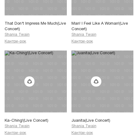
Oh, I'm gonna getcha
(I'm gonna getcha)
Just like I should,
I'll getcha good
That Don't Impress Me Much(Live
Man! I Feel Like A Woman!(Live
Oh, I'm gonna getcha
Concert)
Concert)
good!
Shania Twain
Shania Twain
Кантри-рок
Кантри-рок
Ka-Ching!(Live Concert)
Juanita(Live Concert)
Shania Twain
Shania Twain
Кантри-рок
Кантри-рок