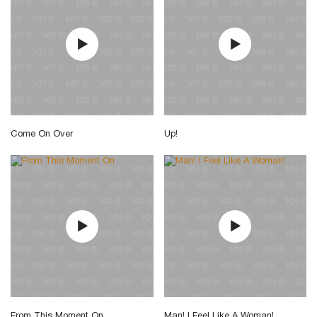
Come On Over
Up!
From This Moment On
Man! I Feel Like A Woman!