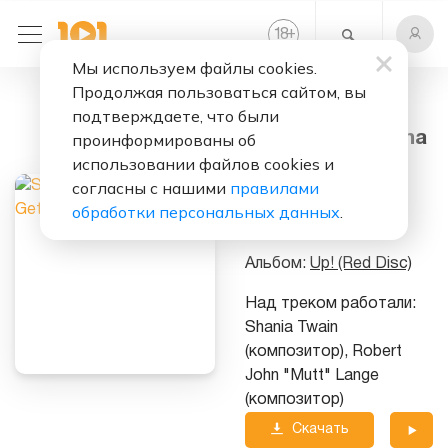
+
18
Мы используем файлы cookies.
Продолжая пользоваться сайтом, вы
Слушать бесплатно
подтверждаете, что были
I'm Gonna Getcha
проинформированы об
Good!
использовании файлов cookies и
согласны с нашими
правилами
Исполнитель:
обработки персональных данных
.
Shania Twain
Альбом:
Up! (Red Disc)
Над треком работали:
Shania Twain
(композитор), Robert
John "Mutt" Lange
(композитор)
Скачать