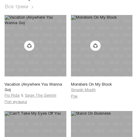
Все треки
Vacation (Anywhere You Wanna
Monsters On My Block
Go)
Smash Mouth
Flo Rida
&
Sage The Gemini
Рок
Поп музыка