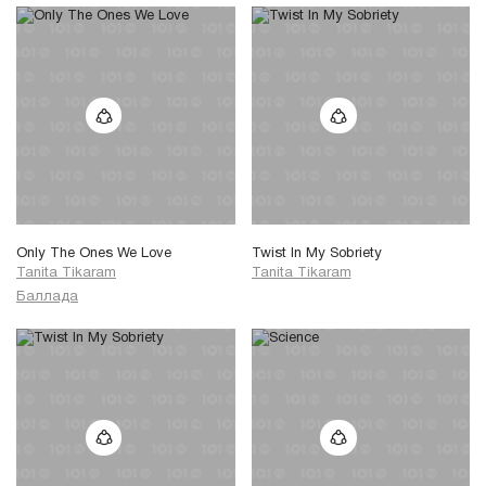
Pig out 'til you've seen the
сны,
light
Чтобы истину продать,
Чтобы истину продать.
* - Вольный перевод на
русский предлагает немного
более точный ритм, чем в
оригинале.
Only The Ones We Love
Twist In My Sobriety
Tanita Tikaram
Tanita Tikaram
Баллада