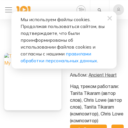
+
18
Мы используем файлы cookies.
Продолжая пользоваться сайтом, вы
Слушать бесплатно
подтверждаете, что были
Twist In My
проинформированы об
Sobriety
использовании файлов cookies и
согласны с нашими
правилами
Исполнитель:
обработки персональных данных
.
Tanita Tikaram
Альбом:
Ancient Heart
Над треком работали:
Tanita Tikaram (автор
слов), Chris Lowe (автор
слов), Tanita Tikaram
(композитор), Chris Lowe
(композитор)