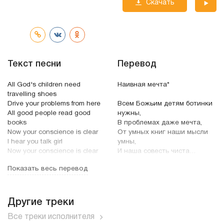
Скачать
трек
Текст песни
Перевод
All God's children need
Наивная мечта*
travelling shoes
Drive your problems from here
Всем Божьим детям ботинки
All good people read good
нужны,
books
В проблемах даже мечта,
Now your conscience is clear
От умных книг наши мысли
I hear you talk girl
умны,
Now your conscience is clear
И наша совесть чиста…
И мы считаем,
Показать весь перевод
In the morning I wipe my brow
Что наша совесть чиста.
Wipe the miles away
I like to think I can be so
Каждым утром мы холодной
willed
водой
Другие треки
And never do what you say
Сны вытираем из глаз,
Все треки исполнителя
I'll never hear you
Мы кофе пьём и довольны