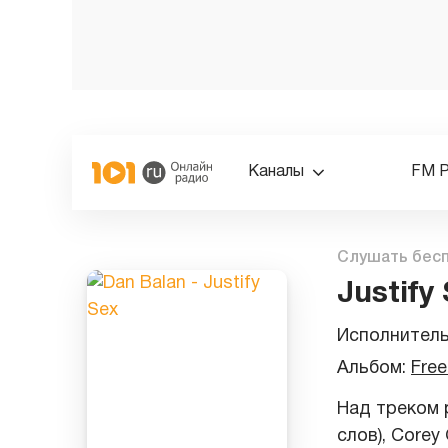
Каналы
FM 
Слушать бес
Justify
Исполнител
Альбом:
Free
Над треком р
слов), Corey