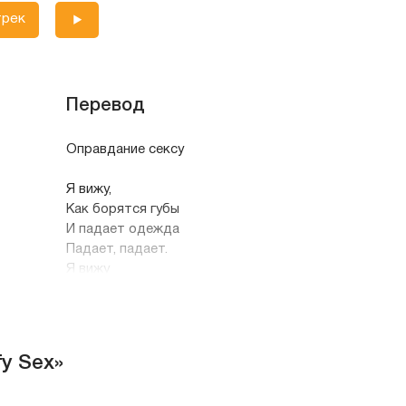
трек
Перевод
Оправдание сексу
Я вижу,
Как борятся губы
И падает одежда
Падает, падает.
Я вижу
Борьбу сердец
Мы продолжаем падать,
Падать, падать
fy Sex»
Слушай,
Так звучит любовь