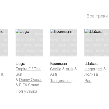
Все треки
Llego
Бриллиант
Шабаш
Empire Of The
Seville
&
Artik
&
Icegergert
&
k
&
Sun
Asti
Лолита
&
Danny Ocean
Танцевальная музыка
Rap
&
FIFA Sound
Поп музыка