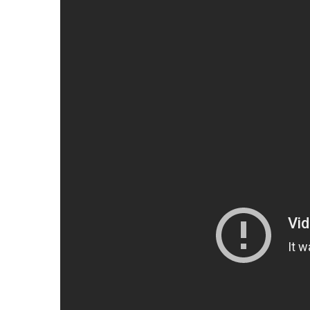
[x4]:
-Sex?
-Would be...
We keep on falling...
Just peeled my legging....
Can't ignore your craving.....
I see... (would be)
Eyes are lying... (would be)
Clothes are falling, are falling, are falling...
I see...
Hearts are trying, but keep on falling,
On falling, on falling...
Listen..!