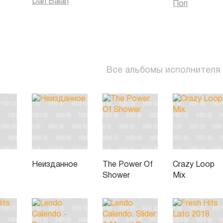
Dan Balan
Поп
Все альбомы исполнителя
Неизданное
The Power Of
Crazy Loop
Shower
Mix