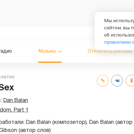
Мы использу
сайтом, вы 
об использо
правилами 
Радио
Музыка
Отключить рекламу
платно
 Sex
ь:
Dan Balan
dom. Part 1
аботали: Dan Balan (композитор), Dan Balan (автор
 Gibson (автор слов)