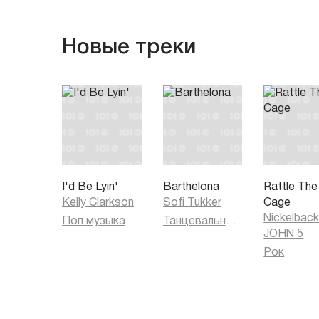
Новые треки
I'd Be Lyin'
Barthelona
Rattle The
Kelly Clarkson
Sofi Tukker
Cage
Nickelbac
Поп музыка
Танцевальная музыка
JOHN 5
Рок