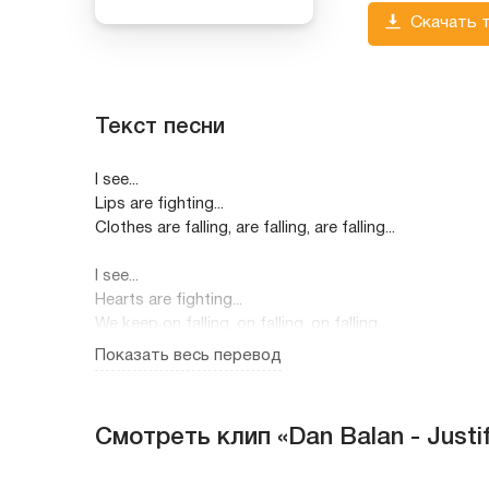
Скачать 
Текст песни
I see...
Lips are fighting...
Clothes are falling, are falling, are falling...
I see...
Hearts are fighting...
We keep on falling, on falling, on falling...
Показать весь перевод
Listen..!
This is the sound of love..!
When human nature feels that sound,
Смотреть клип «Dan Balan - Justi
We tear it down,
Then justify...