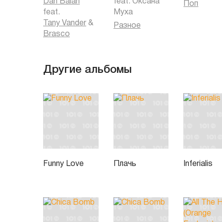
Dan Balan
feat.
Оксана
Поп
feat.
Муха
Tany Vander
&
Разное
Brasco
Другие альбомы
Funny Love
Плачь
Inferialis