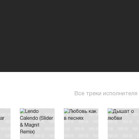
Борьбу сердец
Мы продолжаем падать,
Падать, падать
Слушай,
Так звучит любовь
Когда человеческая природа
Слышит этот звук,
Мы забываем обо всем
И затем это может оправдать
СЕКС
Он будет
Все треки исполнителя
СЕКС
Он будет.
Мы продолжаем падать…
Я снимаю леггинсы