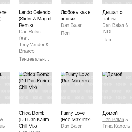
Не могу игнорировать твою страсть…
ene
Lendo Calendo
Любовь как в
Дышат о
)
(Slider & Magnit
песнях
любви
Remix)
Dan Balan
Dan Balan
&
Dan Balan
INDI
Поп
feat.
Поп
Tany Vander
&
Brasco
Танцевальная музыка
Chica Bomb
Funny Love
Домой
&
(DJ Dan Karim
(Red Max rmx)
Dan Balan
&
оль
Chill Mix)
Dan Balan
Тина Кароль