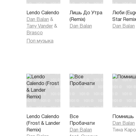
We keep on falling...
Lendo Calendo
Лишь До Утра
Люби (Eug
Just peeled my legging....
Dan Balan
&
(Remix)
Star Remix
Tany Vander
&
Dan Balan
Dan Balan
Can't ignore your craving.....
Brasco
Поп музыка
Lendo Calendo
Все
Помнишь
(Frost & Lander
Пробачати
Dan Balan
Remix)
Dan Balan
Тина Кар