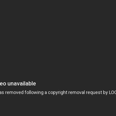
Когда человеческая природа
Слышит этот звук,
Мы забываем обо всем
И затем это может оправдать
СЕКС
Он будет
СЕКС
Он будет.
Мы продолжаем падать…
Я снимаю леггинсы
Не могу игнорировать твою страсть…
Я вижу,
Как борятся губы
И падает одежда
Падает, падает.
Я вижу