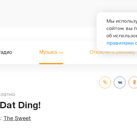
Мы использу
сайтом, вы 
об использо
правилами 
Радио
Музыка
Отключить рекламу
платно
Dat Ding!
ь:
The Sweet