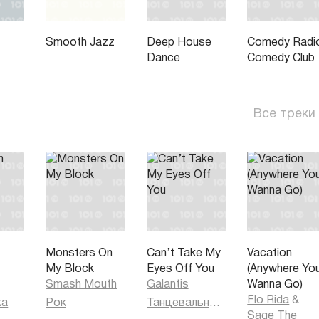
Smooth Jazz
Deep House
Comedy Radi
Dance
Comedy Club
Все треки
Monsters On
Can’t Take My
Vacation
My Block
Eyes Off You
(Anywhere Yo
Smash Mouth
Galantis
Wanna Go)
Flo Rida
&
ка
Рок
Танцевальная музыка
Sage The