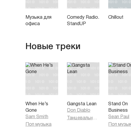
Музыка для
Comedy Radio.
Chillout
офиса
StandUP
Новые треки
When He’s
Gangsta Lean
Stand On
Gone
Don Diablo
Business
Sam Smith
Sean Paul
Танцевальная музыка
Поп музыка
Поп музы