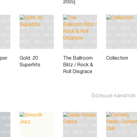
2005]
uper
Gold. 20
The Ballroom
Collection
Superhits
Blitz / Rock &
Roll Disgrace
Больше каналов