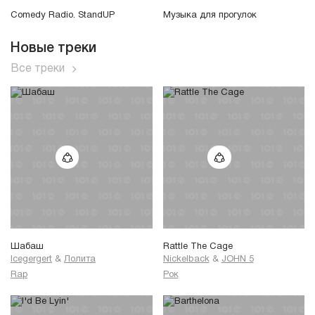
Comedy Radio. StandUP
Музыка для прогулок
Новые треки
Все треки
Шабаш
Rattle The Cage
Icegergert
&
Лолита
Nickelback
&
JOHN 5
Rap
Рок