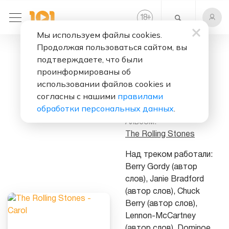
+
18
Мы используем файлы cookies.
Продолжая пользоваться сайтом, вы
Слушать бесплатно
подтверждаете, что были
Carol
проинформированы об
использовании файлов cookies и
Исполнитель:
согласны с нашими
правилами
The Rolling Stones
обработки персональных данных
.
Альбом:
The Rolling Stones
Над треком работали:
Berry Gordy (автор
слов), Janie Bradford
(автор слов), Chuck
Berry (автор слов),
Lennon-McCartney
(автор слов), Dominoe