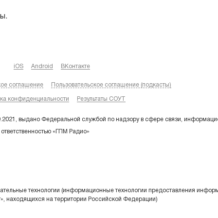
ы.
iOS
Android
ВКонтакте
кое соглашение
Пользовательское соглашение (подкасты)
ка конфиденциальности
Результаты СОУТ
9.2021, выдано Федеральной службой по надзору в сфере связи, информаци
 ответственностью «ГПМ Радио»
тельные технологии (информационные технологии предоставления информа
т», находящихся на территории Российской Федерации)