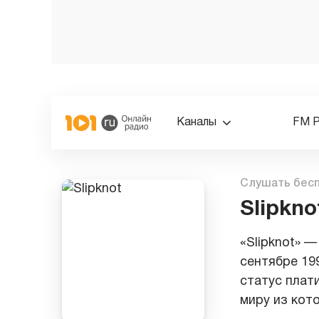
Каналы
FM 
Слушать бес
Slipkno
«Slipknot» 
сентябре 19
статус плат
миру из кот