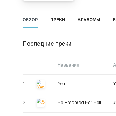
ОБЗОР
ТРЕКИ
АЛЬБОМЫ
Б
Последние треки
Название
1
Yen
Y
2
Be Prepared For Hell
.