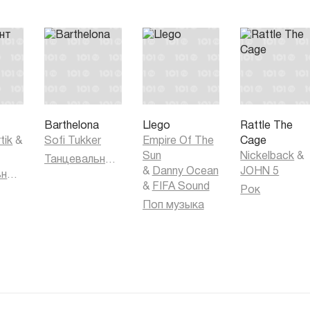
т
Barthelona
Llego
Rattle The
tik
&
Sofi Tukker
Empire Of The
Cage
Sun
Nickelback
&
Танцевальная музыка
&
Danny Ocean
JOHN 5
Танцевальная музыка
&
FIFA Sound
Рок
Поп музыка