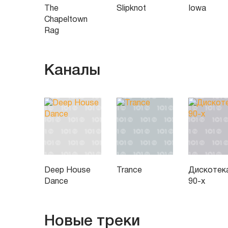
The
Slipknot
Iowa
Chapeltown
Rag
Каналы
Deep House
Trance
Дискотек
Dance
90-х
Новые треки