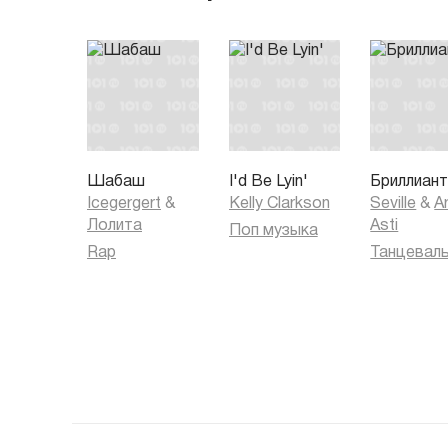
Шабаш
I'd Be Lyin'
Бриллиан
Icegergert
&
Kelly Clarkson
Seville
&
Ar
Лолита
Asti
Поп музыка
Rap