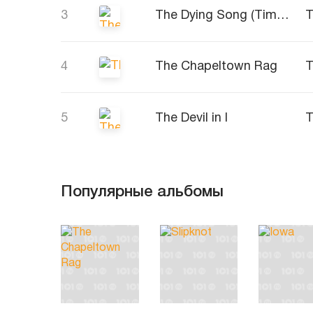
3
The Dying Song (Time To Sing)
T
4
The Chapeltown Rag
T
5
The Devil in I
T
Популярные альбомы