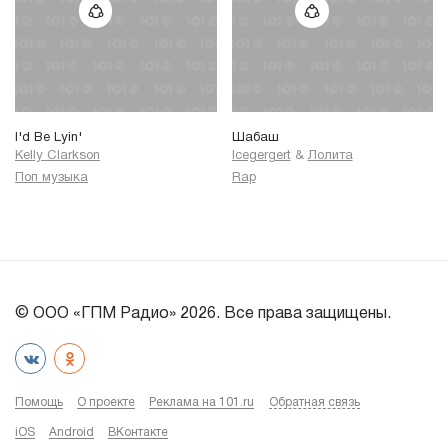
I'd Be Lyin'
Шабаш
Kelly Clarkson
Icegergert
&
Лолита
Поп музыка
Rap
© ООО «ГПМ Радио» 2026. Все права защищены.
Помощь
О проекте
Реклама на 101.ru
Обратная связь
iOS
Android
ВКонтакте