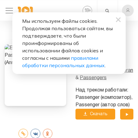
+
18
Мы используем файлы cookies.
Продолжая пользоваться сайтом, вы
Слушать бесплатно
подтверждаете, что были
Let Her Go
проинформированы об
(Anniversary
использовании файлов cookies и
согласны с нашими
правилами
Edition)
обработки персональных данных
.
Исполнители:
Ed Sheeran
&
Passengers
Над треком работали:
Passenger (композитор),
Passenger (автор слов)
Скачать
трек