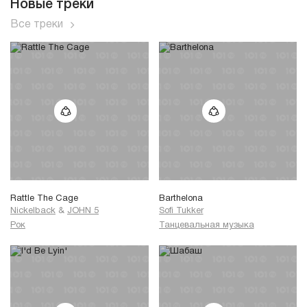
Новые треки
Все треки
Rattle The Cage
Barthelona
Nickelback
&
JOHN 5
Sofi Tukker
Рок
Танцевальная музыка